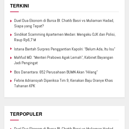
TERKINI
Duel Dua Ekonom di Bursa BI: Chatib Basri vs Muliaman Hadad,
Siapa yang Tepat?
Sindikat Scamming Apartemen Medan: Mengaku OJK dan Polisi,
Raup Rp6,7 M
Istana Bantah Surpres Penggantian Kapolri: “Belum Ada, Itu Isu”
Mahfud MD: “Menteri Prabowo Agak Lemah”, Kabinet Bayangan
Jadi Pengingat
Bos Danantara: 652 Perusahaan BUMN Akan “Hilang”
Febrie Adriansyah Diperiksa Tim 9, Kenakan Baju Oranye Khas
Tahanan KPK
TERPOPULER
Duel Dua Ekonom di Bursa BI: Chatib Basri vs Muliaman Hadad,