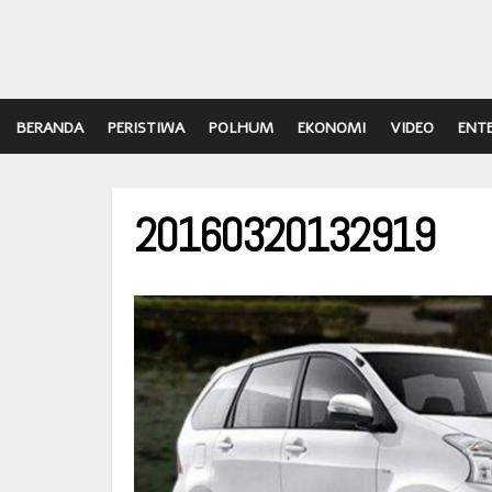
BERANDA
PERISTIWA
POLHUM
EKONOMI
VIDEO
ENT
20160320132919