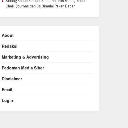
Sidang Kasus Korupsi Kuota Haji Eks Menag Yaqut
Cholil Qoumas dan Cs Dimulai Pekan Depan
About
Redaksi
Marketing & Advertising
Pedoman Media Siber
Disclaimer
Email
Login