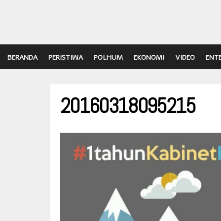
BERANDA
PERISTIWA
POLHUM
EKONOMI
VIDEO
ENT
20160318095215