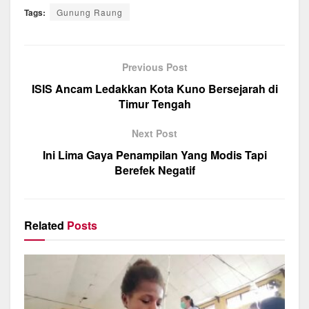
a
h
el
m
h
Tags:
Gunung Raung
c
at
e
ail
ar
e
s
gr
e
b
A
a
Previous Post
o
p
m
ISIS Ancam Ledakkan Kota Kuno Bersejarah di
Timur Tengah
o
p
k
Next Post
Ini Lima Gaya Penampilan Yang Modis Tapi
Berefek Negatif
Related
Posts