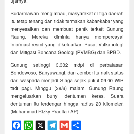
ujarnya.
Sudarmawan mengimbau, masyarakat di tiga daerah
itu tetap tenang dan tidak termakan kabar-kabar yang
menyesalkan dan membuat panik terkait Gunung
Raung. Mereka diminta hanya mempercayai
informasi resmi yang dikeluarkan Pusat Vulkanologi
dan Mitigasi Bencana Geologi (PVMBG) dan BPBD.
Gunung setinggi 3.332 mdpl di perbatasan
Bondowoso, Banyuwangi, dan Jember itu naik status
dari waspada menjadi Siaga sejak pukul 09.00 WIB
tadi pagi. Minggu (28/6) malam, Gunung Raung
mengeluarkan bunyi dentuman keras. Suara
dentuman itu terdengar hingga radius 20 kilometer.
(Muhammad Rizky Pradila / AP)
F
W
X
T
G
S