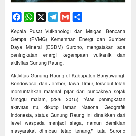
F
W
X
T
G
S
a
h
el
m
h
Kepala Pusat Vulkanologi dan Mitigasi Bencana
c
at
e
ail
ar
Gempa (PVMG) Kementrian Energi dan Sumber
e
s
gr
e
Daya Mineral (ESDM) Surono, mengatakan ada
b
A
a
peningkatan energi kegempaan vulkanik dan
o
p
m
aktivitas Gunung Raung.
o
p
Aktivitas Gunung Raung di Kabupaten Banyuwangi,
k
Bondowoso, dan Jember, Jawa Timur, tersebut telah
memuntahkan material pijar dari puncaknya sejak
Minggu malam, (28/6 2015). “Atas peningkatan
aktivitas itu, dikutip laman National Geografik
Indonesia, status Gunung Raung ini dinaikkan dari
level waspada menjadi siaga, namun demikian
masyarakat diimbau tetap tenang,” kata Surono