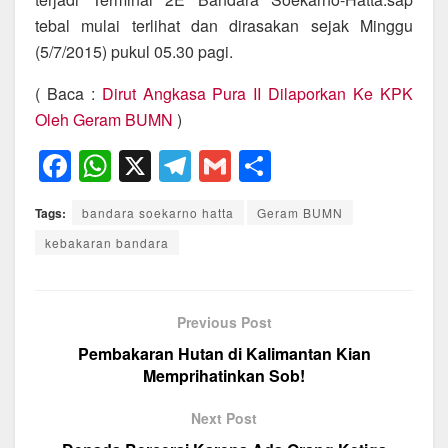
tebal mulai terlihat dan dirasakan sejak Minggu
(5/7/2015) pukul 05.30 pagi.
( Baca :
Dirut Angkasa Pura II Dilaporkan Ke KPK
Oleh Geram BUMN
)
F
W
X
T
G
S
a
h
el
m
h
Tags:
bandara soekarno hatta
Geram BUMN
c
at
e
ail
ar
kebakaran bandara
e
s
gr
e
b
A
a
o
p
m
Previous Post
o
p
Pembakaran Hutan di Kalimantan Kian
Memprihatinkan Sob!
k
Next Post