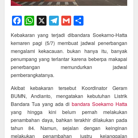
F
W
X
T
G
S
a
h
el
m
h
Kebakaran yang terjadi dibandara Soekarno-Hatta
c
at
e
ail
ar
kemaren pagi (5/7) membuat jadwal penerbangan
e
s
gr
e
mengalami kekacauan. bukan hanya itu, banyak
b
A
a
penumpang yang terlantar karena beberpa makapai
o
p
m
penerbangan memundurkan jadwal
pemberangkatanya.
o
p
k
Akibat kebakaran tersebut Koordinator Geram
BUMN, Andianto, mengatakan kebutuhan Listrik
Bandara Tua yang ada di
bandara Soekarno Hatta
yang hingga kini belum pernah melakukan
penambahan daya, bahkan terakhir dilakukan pada
tahun 84. Namun, sejalan dengan keinginan
melakukan penambahan justru kejanggalan