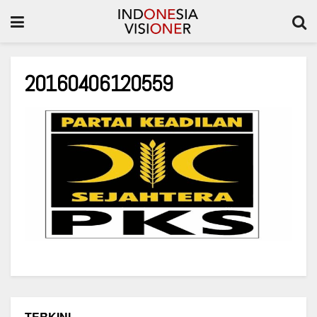
20160406120559
TERKINI