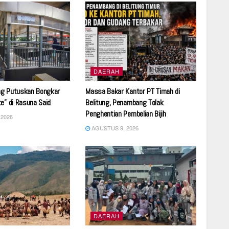
DAERAH
g Putuskan Bongkar
Massa Bakar Kantor PT Timah di
e” di Rasuna Said
Belitung, Penambang Tolak
Penghentian Pembelian Bijih
2026
AGUSTUS 9, 2026
DAERAH