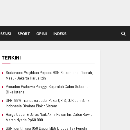
ESENSI
SPORT
OPINI
INDEKS
TERKINI
Sudaryono Wajibkan Pejabat BGN Berkantor di Daerah,
Masuk Jakarta Harus Izin
Presiden Prabowo Panggil Sejumlah Calon Gubernur
BI ke Istana
DPR: 88% Transaksi Judol Pakai QRIS, OJK dan Bank
Indonesia Diminta Blokir Sistem
Harga Cabai & Beras Naik Akhir Pekan Ini, Cabai Rawit
Merah Nyaris Rp60.000
BGN Identifikasi 950 Dapur MBG Diduga Tak Penuhi