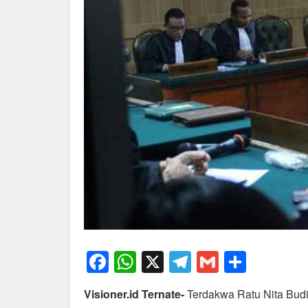
F
W
X
T
G
S
a
h
el
m
h
Visioner.id Ternate-
Terdakwa Ratu Nita Budi
c
at
e
ail
ar