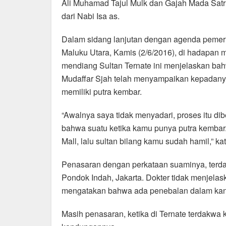
Ali Muhamad Tajul Mulk dan Gajah Mada Satria
e
s
gr
e
dari Nabi Isa as.
b
A
a
Dalam sidang lanjutan dengan agenda pemeri
o
p
m
Maluku Utara, Kamis (2/6/2016), di hadapan ma
o
p
mendiang Sultan Ternate ini menjelaskan ba
k
Mudaffar Sjah telah menyampaikan kepadanya
memiliki putra kembar.
“Awalnya saya tidak menyadari, proses itu dib
bahwa suatu ketika kamu punya putra kembar
Mall, lalu sultan bilang kamu sudah hamil,” ka
Penasaran dengan perkataan suaminya, terd
Pondok Indah, Jakarta. Dokter tidak menjelas
mengatakan bahwa ada penebalan dalam kan
Masih penasaran, ketika di Ternate terdakw