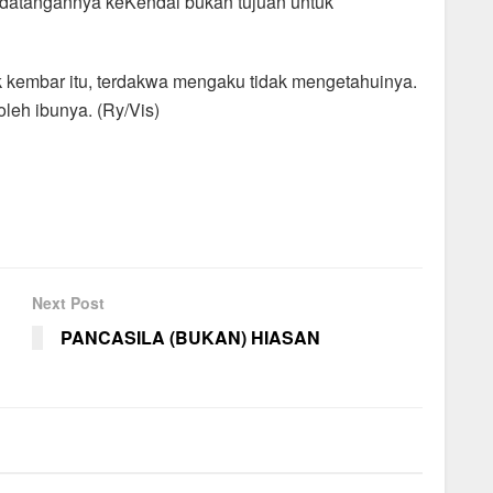
edatangannya keKendal bukan tujuan untuk
ak kembar itu, terdakwa mengaku tidak mengetahuinya.
 oleh ibunya. (Ry/Vis)
Next Post
PANCASILA (BUKAN) HIASAN