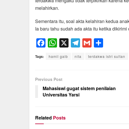
terdakwa mengaku tidak terpikirkan karena k
melahirkan.
Sementara itu, soal akta kelahiran kedua an
Ia baru tahu sudah ada akta itu ketika dikirimi
F
W
X
T
G
S
a
h
el
m
h
Tags:
hamil gaib
nita
terdakwa istri sultan
c
at
e
ail
ar
e
s
gr
e
b
A
a
Previous Post
o
p
m
Mahasiswi gugat sistem penilaian
Universitas Yarsi
o
p
k
Related
Posts