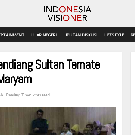
ERTAINMENT
LUAR NEGERI
LIPUTAN DISKUSI
LIFESTYLE
R
endiang Sultan Ternate
 Maryam
ah
Reading Time: 2min read