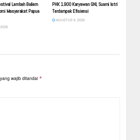
stival Lembah Baliem
PHK 1.900 Karyawan GNI, Suami Istri
omi Masyarakat Papua
Terdampak Efisiensi
AGUSTUS 9, 2026
2026
yang wajib ditandai
*