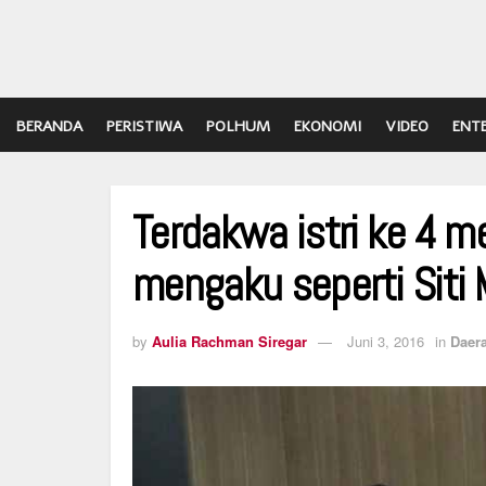
BERANDA
PERISTIWA
POLHUM
EKONOMI
VIDEO
ENT
Terdakwa istri ke 4 m
mengaku seperti Siti
by
Aulia Rachman Siregar
Juni 3, 2016
in
Daer