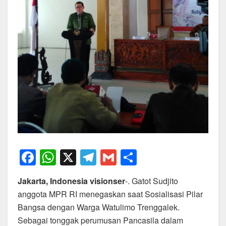
F
W
X
T
G
S
a
h
el
m
h
Jakarta, Indonesia visionser
-. Gatot Sudjito
c
at
e
ail
ar
anggota MPR RI menegaskan saat Sosialisasi Pilar
e
s
gr
e
Bangsa dengan Warga Watulimo Trenggalek.
b
A
a
Sebagai tonggak perumusan Pancasila dalam