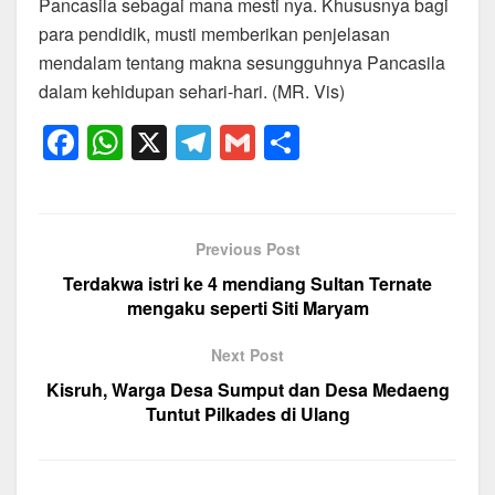
Pancasila sebagai mana mesti nya. Khususnya bagi
para pendidik, musti memberikan penjelasan
mendalam tentang makna sesungguhnya Pancasila
dalam kehidupan sehari-hari. (MR. Vis)
F
W
X
T
G
S
a
h
el
m
h
c
at
e
ail
ar
e
s
gr
e
Previous Post
b
A
a
Terdakwa istri ke 4 mendiang Sultan Ternate
o
p
m
mengaku seperti Siti Maryam
o
p
Next Post
k
Kisruh, Warga Desa Sumput dan Desa Medaeng
Tuntut Pilkades di Ulang