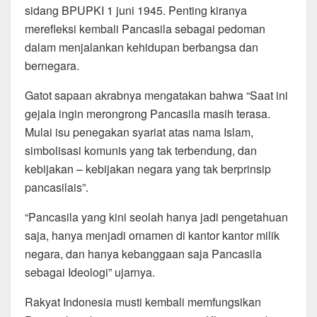
o
p
m
sidang BPUPKI 1 juni 1945. Penting kiranya
merefleksi kembali Pancasila sebagai pedoman
o
p
dalam menjalankan kehidupan berbangsa dan
k
bernegara.
Gatot sapaan akrabnya mengatakan bahwa “Saat ini
gejala ingin merongrong Pancasila masih terasa.
Mulai isu penegakan syariat atas nama Islam,
simbolisasi komunis yang tak terbendung, dan
kebijakan – kebijakan negara yang tak berprinsip
pancasilais”.
“Pancasila yang kini seolah hanya jadi pengetahuan
saja, hanya menjadi ornamen di kantor kantor milik
negara, dan hanya kebanggaan saja Pancasila
sebagai Ideologi” ujarnya.
Rakyat Indonesia musti kembali memfungsikan