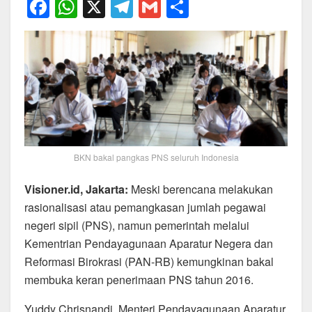
F
W
X
T
G
S
a
h
el
m
h
c
at
e
ail
ar
e
s
gr
e
b
A
a
o
p
m
o
p
k
BKN bakal pangkas PNS seluruh Indonesia
Visioner.id, Jakarta:
Meski berencana melakukan
rasionalisasi atau pemangkasan jumlah pegawai
negeri sipil (PNS), namun pemerintah melalui
Kementrian Pendayagunaan Aparatur Negera dan
Reformasi Birokrasi (PAN-RB) kemungkinan bakal
membuka keran penerimaan PNS tahun 2016.
Yuddy Chrisnandi, Menteri Pendayagunaan Aparatur