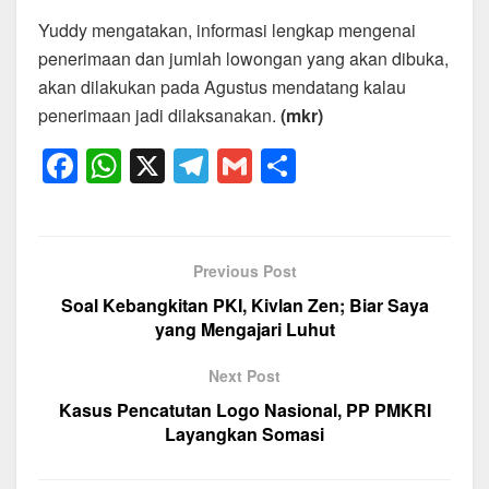
Yuddy mengatakan, informasi lengkap mengenai
penerimaan dan jumlah lowongan yang akan dibuka,
akan dilakukan pada Agustus mendatang kalau
penerimaan jadi dilaksanakan.
(mkr)
F
W
X
T
G
S
a
h
el
m
h
c
at
e
ail
ar
e
s
gr
e
Previous Post
b
A
a
Soal Kebangkitan PKI, Kivlan Zen; Biar Saya
o
p
m
yang Mengajari Luhut
o
p
Next Post
k
Kasus Pencatutan Logo Nasional, PP PMKRI
Layangkan Somasi