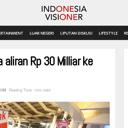
ERTAINMENT
LUAR NEGERI
LIPUTAN DISKUSI
LIFESTYLE
R
liran Rp 30 Milliar ke
KUM
Reading Time: 1min read