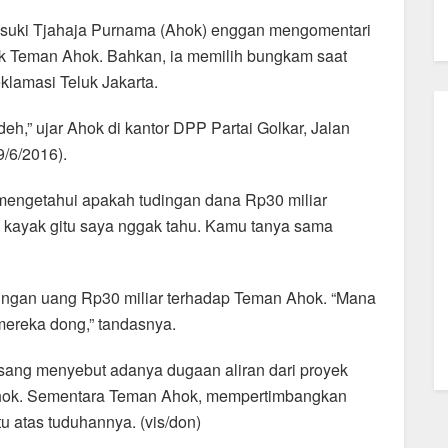
asuki Tjahaja Purnama (Ahok) enggan mengomentari
uk Teman Ahok. Bahkan, ia memilih bungkam saat
eklamasi Teluk Jakarta.
h,” ujar Ahok di kantor DPP Partai Golkar, Jalan
9/6/2016).
mengetahui apakah tudingan dana Rp30 miliar
uarin kayak gitu saya nggak tahu. Kamu tanya sama
dingan uang Rp30 miliar terhadap Teman Ahok. “Mana
mereka dong,” tandasnya.
Girsang menyebut adanya dugaan aliran dari proyek
Ahok. Sementara Teman Ahok, mempertimbangkan
u atas tuduhannya. (vis/don)