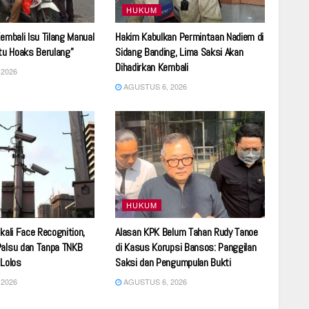
HUKUM
Kembali Isu Tilang Manual
Hakim Kabulkan Permintaan Nadiem di
Itu Hoaks Berulang”
Sidang Banding, Lima Saksi Akan
Dihadirkan Kembali
2026
AGUSTUS 6, 2026
HUKUM
kali Face Recognition,
Alasan KPK Belum Tahan Rudy Tanoe
Palsu dan Tanpa TNKB
di Kasus Korupsi Bansos: Panggilan
 Lolos
Saksi dan Pengumpulan Bukti
2026
AGUSTUS 6, 2026