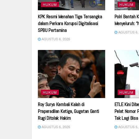
HUKUM
HUKUM
KPK Resmi Menahan Tiga Tersangka
Polri Bantah 
dalam Perkara Korupsi Digitalisasi
Menyeluruh: “
SPBU Pertamina
AGUSTUS 6, 
AGUSTUS 6, 2026
HUKUM
HUKUM
Roy Suryo Kembali Kalah di
ETLE Kini Dibe
Praperadilan Ketiga, Gugatan Ganti
Pelat Nomor 
Rugi Ditolak Hakim
Tak Lagi Bisa
AGUSTUS 6, 2026
AGUSTUS 6, 