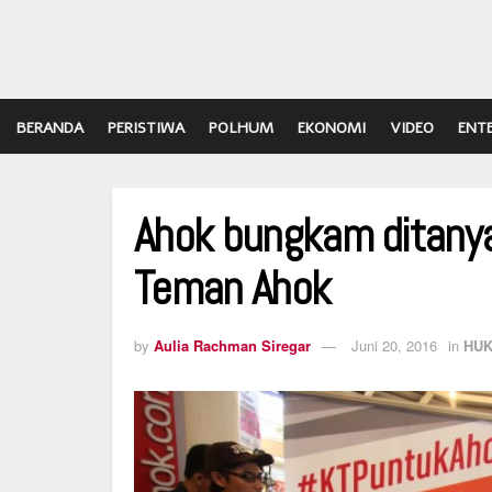
BERANDA
PERISTIWA
POLHUM
EKONOMI
VIDEO
ENT
Ahok bungkam ditanya a
Teman Ahok
by
Aulia Rachman Siregar
Juni 20, 2016
in
HU