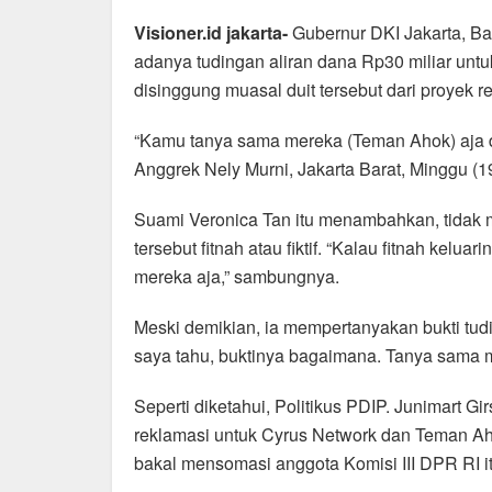
a
h
el
m
h
Visioner.id jakarta-
Gubernur DKI Jakarta, B
c
at
e
ail
ar
adanya tudingan aliran dana Rp30 miliar unt
e
s
gr
e
disinggung muasal duit tersebut dari proyek r
b
A
a
“Kamu tanya sama mereka (Teman Ahok) aja de
o
p
m
Anggrek Nely Murni, Jakarta Barat, Minggu (1
o
p
k
Suami Veronica Tan itu menambahkan, tidak 
tersebut fitnah atau fiktif. “Kalau fitnah kel
mereka aja,” sambungnya.
Meski demikian, ia mempertanyakan bukti tu
saya tahu, buktinya bagaimana. Tanya sama 
Seperti diketahui, Politikus PDIP. Junimart 
reklamasi untuk Cyrus Network dan Teman 
bakal mensomasi anggota Komisi III DPR RI it