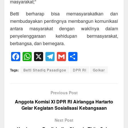
masyarakat;”
Betti berharap bisa memasyarakatkan dan
membudayakan pentingnya membangun komunikasi
antara masyarakat dengan wakilnya dalam
penyelenggaraan kehidupan bermasyarakat,
berbangsa, dan bernegara.
F
W
X
T
G
S
a
h
el
m
h
Tags:
Betti Shadiq Pasadigoe
DPR RI
Golkar
c
at
e
ail
ar
e
s
gr
e
b
A
a
Previous Post
o
p
m
Anggota Komisi XI DPR RI Airlangga Hartarto
Gelar Kegiatan Sosialisasi Kebangsaan
o
p
k
Next Post