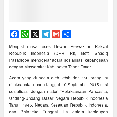
F
W
X
T
G
S
a
h
el
m
h
Mengisi masa reses Dewan Perwakilan Rakyat
c
at
e
ail
ar
Republik Indonesia (DPR RI), Betti Shadiq
e
s
gr
e
Pasadigoe menggelar acara sosialisasi kebangsaan
b
A
a
dengan Masyarakat Kabupaten Tanah Datar.
o
p
m
Acara yang di hadiri oleh lebih dari 150 orang ini
o
p
dilaksanakan pada tanggal 19 September 2015 diisi
k
sosialisasi dengan materi “Pelaksanaan Pancasila,
Undang-Undang Dasar Negara Republik Indonesia
Tahun 1945, Negara Kesatuan Republik Indonesia,
dan Bhinneka Tunggal Ika dalam kehidupan