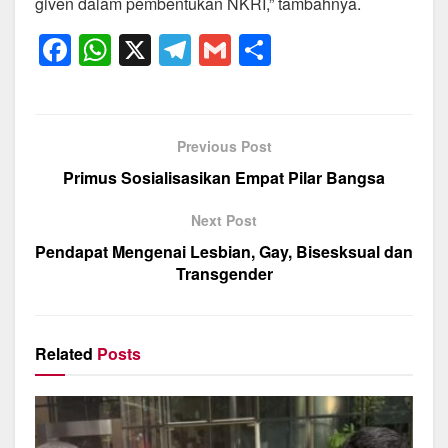
given dalam pembentukan NKRI,” tambahnya.
F
W
X
T
G
S
a
h
el
m
h
c
at
e
ail
ar
e
s
gr
e
Previous Post
b
A
a
Primus Sosialisasikan Empat Pilar Bangsa
o
p
m
Next Post
o
p
Pendapat Mengenai Lesbian, Gay, Bisesksual dan
k
Transgender
Related
Posts