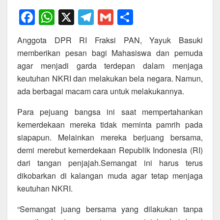
F
W
X
T
G
S
a
h
el
m
h
Anggota DPR RI Fraksi PAN, Yayuk Basuki
c
at
e
ail
ar
memberikan pesan bagi Mahasiswa dan pemuda
e
s
gr
e
agar menjadi garda terdepan dalam menjaga
b
A
a
keutuhan NKRI dan melakukan bela negara. Namun,
o
p
m
ada berbagai macam cara untuk melakukannya.
o
p
Para pejuang bangsa ini saat mempertahankan
k
kemerdekaan mereka tidak meminta pamrih pada
siapapun. Melainkan mereka berjuang bersama,
demi merebut kemerdekaan Republik Indonesia (RI)
dari tangan penjajah.Semangat ini harus terus
dikobarkan di kalangan muda agar tetap menjaga
keutuhan NKRI.
“Semangat juang bersama yang dilakukan tanpa