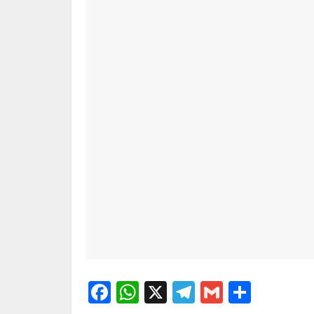
F
W
X
T
G
S