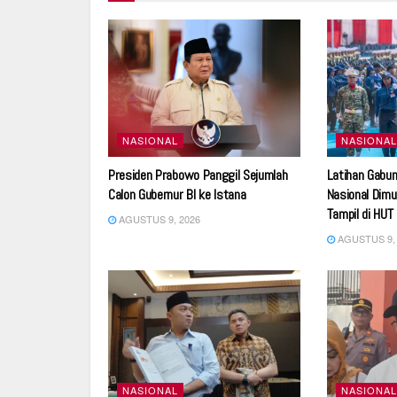
NASIONAL
NASIONAL
Presiden Prabowo Panggil Sejumlah
Latihan Gabu
Calon Gubernur BI ke Istana
Nasional Dimu
Tampil di HUT
AGUSTUS 9, 2026
AGUSTUS 9, 
NASIONAL
NASIONAL