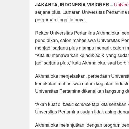
a
h
el
m
h
JAKARTA, INDONESIA VISIONER –
Univer
c
at
e
ail
ar
sarjana plus. Lantaran Universitas Pertamin
e
s
gr
e
perguruan tinggi lainnya.
b
A
a
Rektor Universitas Pertamina Akhmaloka me
o
p
m
pendidikan, calon mahasiswa Universitas Pe
o
p
menjadi sarjana plus mampu menarik calon 
k
‎”Kita itu menawarkan ke adik-adik yang suda
jadi sarjana plus,”‎ kata Akhmaloka, saat ber
Akhmaloka menjelaskan, perbedaan Universita
kedekatan mahasiswa dalam kegiatan industr
Universitas Pertamina dikenalkan langsung de
“Akan kuat di
basic science
tapi kita sertakan
Unversitas Pertamina sudah tidak asing denga
Akh‎maloka melanjutkan, dengan program pen