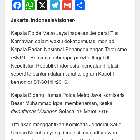
F
W
X
T
G
S
a
h
el
m
h
Jakarta, IndonesiaVisioner-
c
at
e
ail
ar
e
s
gr
e
Kepala Polda Metro Jaya Inspektur Jenderal Tito
Karnavian dalam waktu dekat dimutasi menjadi
b
A
a
Kepala Badan Nasional Penanggulangan Terorisme
o
p
m
(BNPT). Bersama beberapa perwira tinggi di
o
p
Kepolisian Republik Indonesia mengalami rotasi,
k
seperti tercantum dalam surat telegram Kapolri
bernomor ST/604/III/2016.
Kepala Bidang Humas Polda Metro Jaya Komisaris
Besar Muhammad Iqbal membenarkan, ketika
dikonfirmasiVisioner
, Selasa, 15 Maret 2016.
Tito akan menggantikan Komisaris Jenderal Saud
Usman Nasution yang dimutasi menjadi perwira