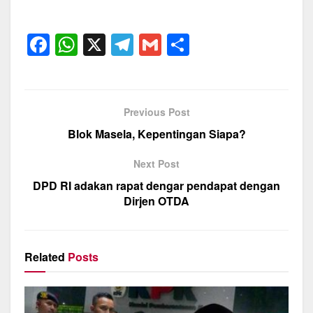
F
W
X
T
G
S
a
h
el
m
h
c
at
e
ail
ar
e
s
gr
e
Previous Post
b
A
a
Blok Masela, Kepentingan Siapa?
o
p
m
Next Post
o
p
DPD RI adakan rapat dengar pendapat dengan
k
Dirjen OTDA
Related
Posts