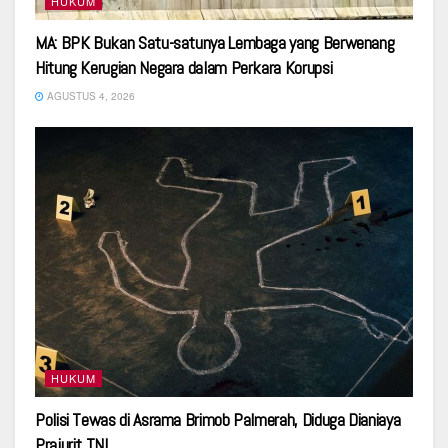
HUKUM
MA: BPK Bukan Satu-satunya Lembaga yang Berwenang
Hitung Kerugian Negara dalam Perkara Korupsi
AGUSTUS 4, 2026
HUKUM
Polisi Tewas di Asrama Brimob Palmerah, Diduga Dianiaya
Prajurit TNI