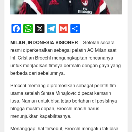
F
W
X
T
G
S
a
h
el
m
h
MILAN, INDONESIA VISIONER
– Setelah secara
c
at
e
ail
ar
resmi diperkenalkan sebagai pelatih AC Milan saat
e
s
gr
e
ini, Cristian Brocchi mengungkapkan rencananya
b
A
a
untuk menjadikan timnya bermain dengan gaya yang
o
p
m
berbeda dari sebelumnya.
o
p
Brocchi memang dipromosikan sebagai pelatih tim
k
utama setelah Sinisa Mihajlovic dipecat kemarin
lusa. Namun untuk bisa tetap bertahan di posisinya
hingga musim depan, Brocchi masih harus
menunjukkan kapabilitasnya.
Menanggapi hal tersebut, Brocchi mengaku tak bisa