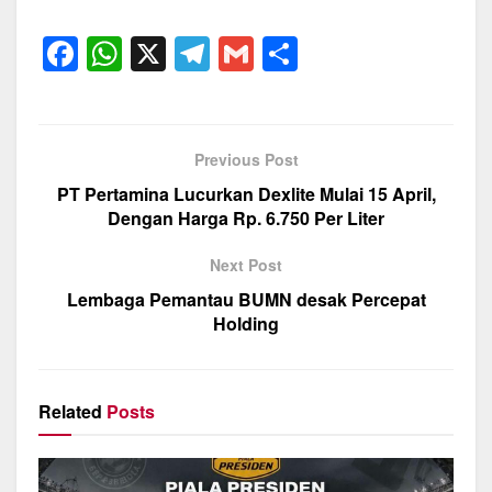
F
W
X
T
G
S
a
h
el
m
h
c
at
e
ail
ar
e
s
gr
e
Previous Post
b
A
a
PT Pertamina Lucurkan Dexlite Mulai 15 April,
o
p
m
Dengan Harga Rp. 6.750 Per Liter
o
p
Next Post
k
Lembaga Pemantau BUMN desak Percepat
Holding
Related
Posts