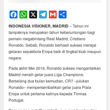
F
W
X
T
G
S
a
h
el
m
h
INDONESIA VISIONER, MADRID
– Tahun ini
c
at
e
ail
ar
tampaknya merupakan tahun keberuntungan bagi
e
s
gr
e
pemain megabintang Real Madrid, Cristiano
b
A
a
Ronaldo. Sebab, Ronaldo berhasil sukses merajai
o
p
m
gelaran sepakbola Eropa baik di tingkat klub maupun
negara.
o
p
k
Pada akhir Mei 2016, Ronaldo sukses mengantarkan
Madrid meraih gelar juara Liga Champions.
Berselang dua bulan kemudian, CR7 –julukan
Ronaldo– mempersembahkan gelar juara Piala
Eropa untuk pertama kalinya kepada Timnas
Portugal.