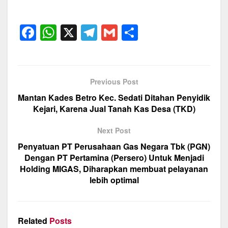
F
W
X
T
G
S
a
h
el
m
h
c
at
e
ail
ar
e
s
gr
e
Previous Post
b
A
a
Mantan Kades Betro Kec. Sedati Ditahan Penyidik
o
p
m
Kejari, Karena Jual Tanah Kas Desa (TKD)
o
p
Next Post
k
Penyatuan PT Perusahaan Gas Negara Tbk (PGN)
Dengan PT Pertamina (Persero) Untuk Menjadi
Holding MIGAS, Diharapkan membuat pelayanan
lebih optimal
Related
Posts