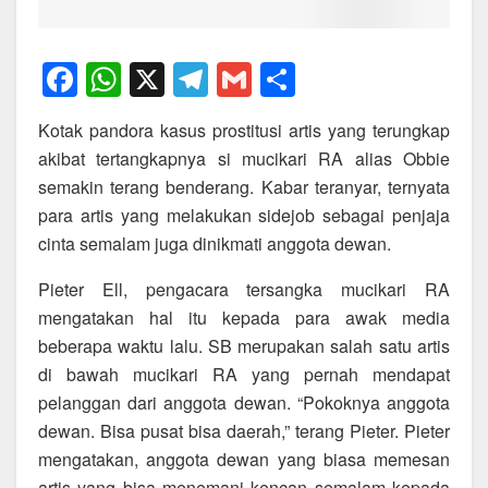
F
W
X
T
G
S
a
h
el
m
h
Kotak pandora kasus prostitusi artis yang terungkap
c
at
e
ail
ar
akibat tertangkapnya si mucikari RA alias Obbie
e
s
gr
e
semakin terang benderang. Kabar teranyar, ternyata
b
A
a
para artis yang melakukan sidejob sebagai penjaja
o
p
m
cinta semalam juga dinikmati anggota dewan.
o
p
Pieter Ell, pengacara tersangka mucikari RA
k
mengatakan hal itu kepada para awak media
beberapa waktu lalu. SB merupakan salah satu artis
di bawah mucikari RA yang pernah mendapat
pelanggan dari anggota dewan. “Pokoknya anggota
dewan. Bisa pusat bisa daerah,” terang Pieter. Pieter
mengatakan, anggota dewan yang biasa memesan
artis yang bisa menemani kencan semalam kepada