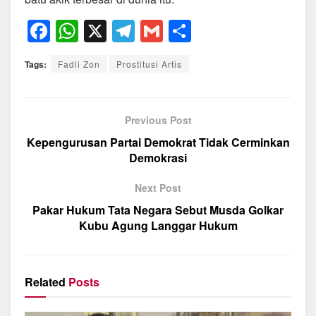
F
W
X
T
G
S
a
h
el
m
h
Tags:
Fadli Zon
Prostitusi Artis
c
at
e
ail
ar
e
s
gr
e
b
A
a
Previous Post
o
p
m
Kepengurusan Partai Demokrat Tidak Cerminkan
Demokrasi
o
p
k
Next Post
Pakar Hukum Tata Negara Sebut Musda Golkar
Kubu Agung Langgar Hukum
Related
Posts