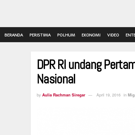
BERANDA
PERISTIWA
POLHUM
EKONOMI
VIDEO
ENT
DPR RI undang Pertam
Nasional
by
Aulia Rachman Siregar
April 19, 2016
in
Mig