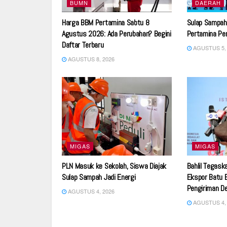
BUMN
DAERAH
Harga BBM Pertamina Sabtu 8
Sulap Sampah 
Agustus 2026: Ada Perubahan? Begini
Pertamina Per
Daftar Terbaru
AGUSTUS 5, 
AGUSTUS 8, 2026
MIGAS
MIGAS
PLN Masuk ke Sekolah, Siswa Diajak
Bahlil Tegask
Sulap Sampah Jadi Energi
Ekspor Batu B
Pengiriman D
AGUSTUS 4, 2026
AGUSTUS 4, 