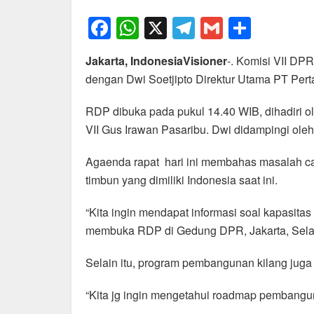
F
W
X
T
G
S
a
h
el
m
h
Jakarta, IndonesiaVisioner
-. Komisi VII DP
c
at
e
ail
ar
dengan Dwi Soetjipto Direktur Utama PT Perta
e
s
gr
e
b
A
a
RDP dibuka pada pukul 14.40 WIB, dihadiri o
VII Gus Irawan Pasaribu. Dwi didampingi oleh
o
p
m
o
p
Agaenda rapat hari ini membahas masalah c
k
timbun yang dimiliki Indonesia saat ini.
“Kita ingin mendapat informasi soal kapasitas 
membuka RDP di Gedung DPR, Jakarta, Selas
Selain itu, program pembangunan kilang juga 
“Kita jg ingin mengetahui roadmap pembangun