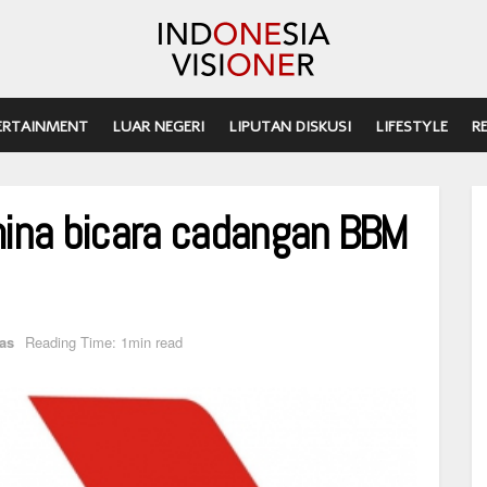
ERTAINMENT
LUAR NEGERI
LIPUTAN DISKUSI
LIFESTYLE
R
ina bicara cadangan BBM
as
Reading Time: 1min read