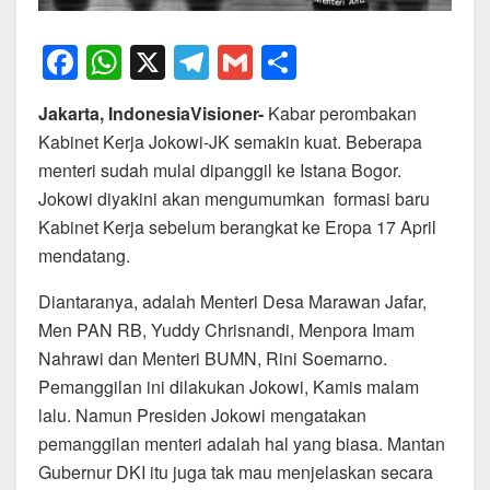
F
W
X
T
G
S
a
h
el
m
h
Jakarta, IndonesiaVisioner-
Kabar perombakan
c
at
e
ail
ar
Kabinet Kerja Jokowi-JK semakin kuat. Beberapa
e
s
gr
e
menteri sudah mulai dipanggil ke Istana Bogor.
b
A
a
Jokowi diyakini akan mengumumkan formasi baru
o
p
m
Kabinet Kerja sebelum berangkat ke Eropa 17 April
mendatang.
o
p
k
Diantaranya, adalah Menteri Desa Marawan Jafar,
Men PAN RB, Yuddy Chrisnandi, Menpora Imam
Nahrawi dan Menteri BUMN, Rini Soemarno.
Pemanggilan ini dilakukan Jokowi, Kamis malam
lalu. Namun Presiden Jokowi mengatakan
pemanggilan menteri adalah hal yang biasa. Mantan
Gubernur DKI itu juga tak mau menjelaskan secara