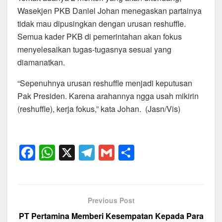
Wasekjen PKB Daniel Johan menegaskan partainya
tidak mau dipusingkan dengan urusan reshuffle.
Semua kader PKB di pemerintahan akan fokus
menyelesaikan tugas-tugasnya sesuai yang
diamanatkan.
“Sepenuhnya urusan reshuffle menjadi keputusan
Pak Presiden. Karena arahannya ngga usah mikirin
(reshuffle), kerja fokus,” kata Johan. (Jasn/Vis)
F
W
X
T
G
S
a
h
el
m
h
c
at
e
ail
ar
e
s
gr
e
Previous Post
b
A
a
PT Pertamina Memberi Kesempatan Kepada Para