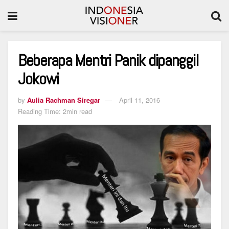
Beberapa Mentri Panik dipanggil
Jokowi
by
Aulia Rachman Siregar
April 11, 2016
Reading Time: 2min read