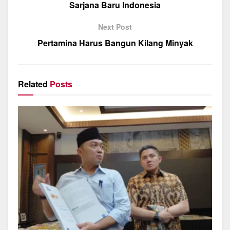
o
p
m
Sarjana Baru Indonesia
o
p
Next Post
k
Pertamina Harus Bangun Kilang Minyak
Related
Posts