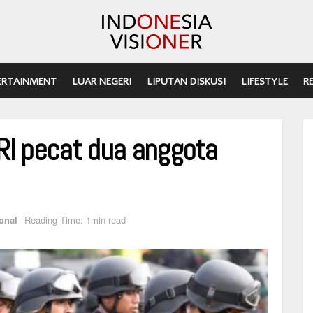
ERTAINMENT
LUAR NEGERI
LIPUTAN DISKUSI
LIFESTYLE
R
RI pecat dua anggota
onal
Reading Time: 1min read