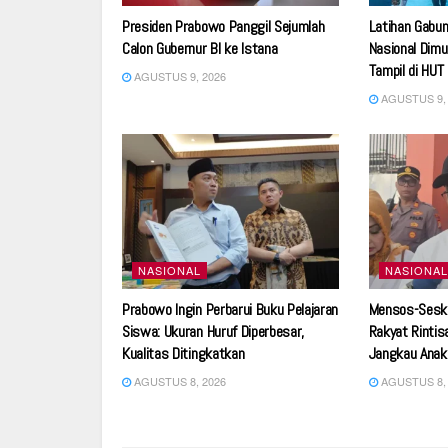
Presiden Prabowo Panggil Sejumlah
Latihan Gabu
Calon Gubernur BI ke Istana
Nasional Dimu
Tampil di HUT
AGUSTUS 9, 2026
AGUSTUS 9, 
NASIONAL
NASIONAL
Prabowo Ingin Perbarui Buku Pelajaran
Mensos-Sesk
Siswa: Ukuran Huruf Diperbesar,
Rakyat Rintis
Kualitas Ditingkatkan
Jangkau Anak
AGUSTUS 8, 2026
AGUSTUS 8, 