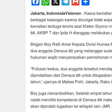
F
W
X
T
G
S
a
h
el
m
h
Jakarta, IndonesiaVisioner
-. Kasus kematia
c
at
e
ail
ar
berbagai kalangan karena dicurigai tidak wajar
e
s
gr
e
kematian terduga teroris asal Klaten Siyono
b
A
a
88. AKBP T dan Ipda H dianggap melakukan p
o
p
m
Brigjen Boy Rafli Amar Kepala Divisi Humas
o
p
dua anggota Densus 88 yang melanggar sudah
k
hukuman wajib menyampaikan permohonan maaf
“Putusan kedua, dua anggota tersebut mendapa
dipindahkan dari Densus 88 untuk ditugaskan 
tahun,” ujarnya di Mabes Polri, Jakarta, Rabu 
Boy juga menambahkan, Setelah empat tahun 
nasib memiliki kompetensi di Densus 88 maka
akan dipindah tugaskan ke wilayah lain. (MR. 