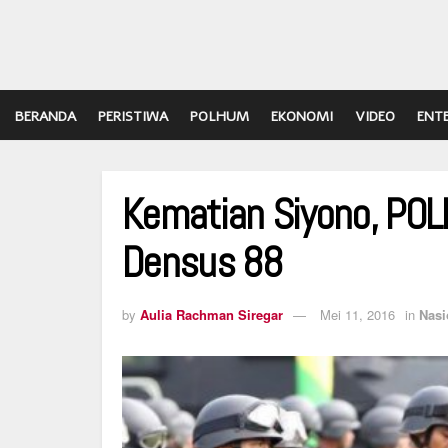
BERANDA
PERISTIWA
POLHUM
EKONOMI
VIDEO
ENT
Kematian Siyono, POL
Densus 88
by
Aulia Rachman Siregar
Mei 11, 2016
in
Nasi