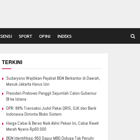
ESENSI
SPORT
OPINI
INDEKS
TERKINI
Sudaryono Wajibkan Pejabat BGN Berkantor di Daerah,
Masuk Jakarta Harus Izin
Presiden Prabowo Panggil Sejumlah Calon Gubernur
BI ke Istana
DPR: 88% Transaksi Judol Pakai QRIS, OJK dan Bank
Indonesia Diminta Blokir Sistem
Harga Cabai & Beras Naik Akhir Pekan Ini, Cabai Rawit
Merah Nyaris Rp60.000
BGN Identifikasi 950 Dapur MBG Diduga Tak Penuhi