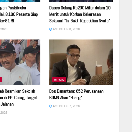
ngan Paskibraka
Dasco Galang Rp200 Miliar dalam 10
lai, 8.100 Peserta Siap
Menit untuk Korban Kekerasan
 ke-81 RI
Seksual: “Ini Bukti Kepedulian Nyata”
2026
AGUSTUS 8, 2026
BUMN
ab Resmikan Sekolah
Bos Danantara: 652 Perusahaan
an di PPI Curug, Target
BUMN Akan “Hilang”
 Jalanan
AGUSTUS 7, 2026
2026