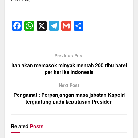
F
W
X
T
G
S
a
h
el
m
h
c
at
e
ail
ar
e
s
gr
e
Previous Post
b
A
a
Iran akan memasok minyak mentah 200 ribu barel
o
p
m
per hari ke Indonesia
o
p
Next Post
k
Pengamat : Perpanjangan masa jabatan Kapolri
tergantung pada keputusan Presiden
Related
Posts