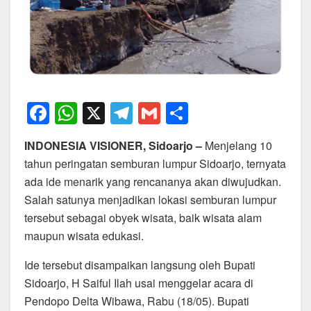
F
W
X
T
G
S
a
h
el
m
h
INDONESIA VISIONER, Sidoarjo –
Menjelang 10
c
at
e
ail
ar
tahun peringatan semburan lumpur Sidoarjo, ternyata
e
s
gr
e
ada ide menarik yang rencananya akan diwujudkan.
b
A
a
Salah satunya menjadikan lokasi semburan lumpur
o
p
m
tersebut sebagai obyek wisata, baik wisata alam
maupun wisata edukasi.
o
p
k
Ide tersebut disampaikan langsung oleh Bupati
Sidoarjo, H Saiful Ilah usai menggelar acara di
Pendopo Delta Wibawa, Rabu (18/05). Bupati