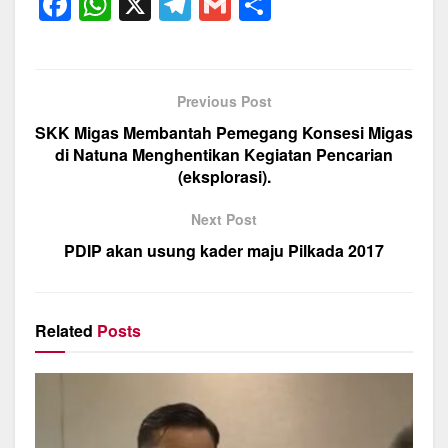
F
W
X
T
G
S
a
h
el
m
h
c
at
e
ail
ar
e
s
gr
e
Previous Post
b
A
a
SKK Migas Membantah Pemegang Konsesi Migas
o
p
m
di Natuna Menghentikan Kegiatan Pencarian
(eksplorasi).
o
p
k
Next Post
PDIP akan usung kader maju Pilkada 2017
Related
Posts