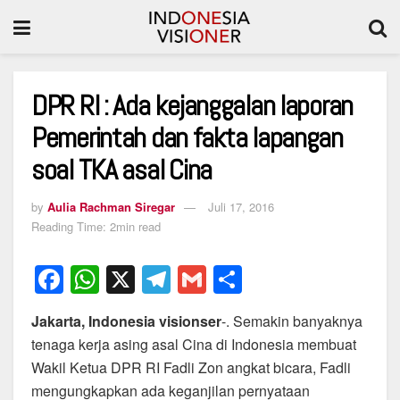
DPR RI : Ada kejanggalan laporan
Pemerintah dan fakta lapangan
soal TKA asal Cina
by
Aulia Rachman Siregar
Juli 17, 2016
Reading Time: 2min read
F
W
X
T
G
S
a
h
el
m
h
Jakarta, Indonesia visionser
-. Semakin banyaknya
c
at
e
ail
ar
tenaga kerja asing asal Cina di Indonesia membuat
e
s
gr
e
Wakil Ketua DPR RI Fadli Zon angkat bicara, Fadli
b
A
a
mengungkapkan ada keganjilan pernyataan