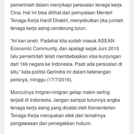
o
p
m
pemerintah dalam menyikapi persoalan tenaga kerja
Cina. Hal ini bisa dilihat dari pernyataan Menteri
o
p
Tenaga Kerja Hanif Dhakiri, menyebutkan jika jumlah
k
tenaga kerja asing cenderung turun.
”Ini kan aneh. Padahal kita sudah masuk ASEAN
Economic Community, dan apalagi sejak Juni 2015
lalu pemerintah telah membebaskan visa kunjungan
dari 169 negara ke Indonesia. Pasti ada persoalan di
situ,” kata politisi Gerindra ini dalam keterangan
persnya, minggu (17/7/2016).
Munculnya imigran-imigran gelap makin sering
terjadi di Indonesia. Jangan sampai turunnya angka
tenaga kerja asing yang dicatat oleh Kementerian
Tenaga Kerja merupakan efek dari lemahnya
pengawasan dan penegakkan hukum.