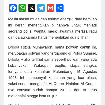
F
W
X
T
G
S
a
h
el
m
h
Meski masih muda dan terlihat energik, dara berhijab
c
at
e
ail
ar
ini berani menentukan pilihannya untuk menjadi
e
s
gr
e
seorang polisi wanita, meski awalnya merasa ragu
b
A
a
dan galau karena harus menentukan dua pilihan.
o
p
m
Bripda Rizka Munawaroh, nama polwan cantik ini,
o
p
merupakan polwan yang tergabung di Polda Sumsel,
k
Bripda Rizka terlihat sama seperti polwan yang ada
kebanyakan. Walaupun begitu, siapa sangka,
ternyata dara kelahiran Palembang, 15 Agustus
1996, ini mempunyai kelebihan yang luar biasa,
yakni sudah menghafal Al Quran. Hafalan Al Quran-
nya ternyata sudah hampir 20 juz dan ia terus
menghafal hingga bisa 30 juz.