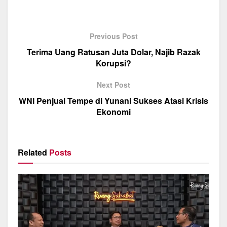
a
h
el
m
h
c
at
e
ail
ar
e
s
gr
e
Previous Post
b
A
a
Terima Uang Ratusan Juta Dolar, Najib Razak
o
p
m
Korupsi?
o
p
Next Post
k
WNI Penjual Tempe di Yunani Sukses Atasi Krisis
Ekonomi
Related
Posts