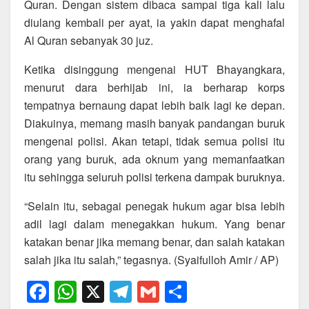
Quran. Dengan sistem dibaca sampai tiga kali lalu
diulang kembali per ayat, ia yakin dapat menghafal
Al Quran sebanyak 30 juz.
Ketika disinggung mengenai HUT Bhayangkara,
menurut dara berhijab ini, ia berharap korps
tempatnya bernaung dapat lebih baik lagi ke depan.
Diakuinya, memang masih banyak pandangan buruk
mengenai polisi. Akan tetapi, tidak semua polisi itu
orang yang buruk, ada oknum yang memanfaatkan
itu sehingga seluruh polisi terkena dampak buruknya.
“Selain itu, sebagai penegak hukum agar bisa lebih
adil lagi dalam menegakkan hukum. Yang benar
katakan benar jika memang benar, dan salah katakan
salah jika itu salah,” tegasnya. (Syaifulloh Amir / AP)
F
W
X
T
G
S