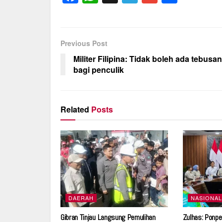
a
h
el
m
h
c
at
e
ail
ar
e
s
gr
e
Previous Post
b
A
a
Militer Filipina: Tidak boleh ada tebusan
o
p
m
bagi penculik
o
p
k
Related
Posts
DAERAH
NASIONAL
Gibran Tinjau Langsung Pemulihan
Zulhas: Ponp