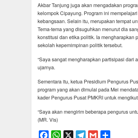
Akbar Tanjung juga akan mengadakan program
kelompok Cipayung. Program ini mempelajari b
kebangsaan. Selain itu, merupakan tempat u
Tema-tema yang disuguhkan menurut dia sangat
konstitusi dan etika politik. Ia mengharapkan
sekolah kepemimpinan politik tersebut.
“Saya sangat mengharapkan partisipasi dari ad
ujarnya.
Sementara itu, ketua Presidium Pengurus P
program yang akan dimulai pada Mei mendata
kader Pengurus Pusat PMKRI untuk mengikuti 
“Saya akan mengirim beberapa pengurus untu
(MR. Vis)
F
W
X
T
G
S