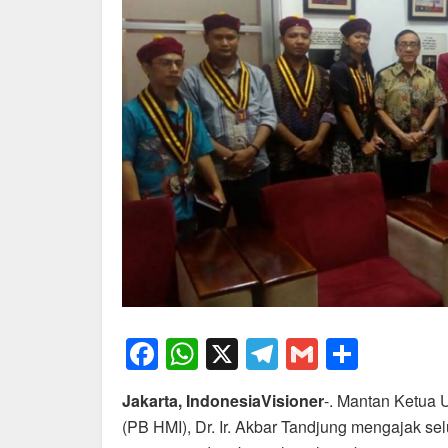
F
W
X
T
G
S
a
h
el
m
h
Jakarta, IndonesiaVisioner
-. Mantan Ketua
c
at
e
ail
ar
(PB HMI), Dr. Ir. Akbar Tandjung mengajak se