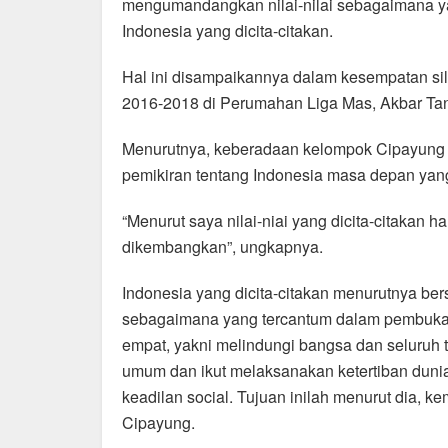
e
s
gr
e
mengumandangkan nilai-nilai sebagaimana ya
b
A
a
Indonesia yang dicita-citakan.
o
p
m
Hal ini disampaikannya dalam kesempatan s
o
p
2016-2018 di Perumahan Liga Mas, Akbar Tandj
k
Menurutnya, keberadaan kelompok Cipayung t
pemikiran tentang Indonesia masa depan yang 
“Menurut saya nilai-niai yang dicita-citakan 
dikembangkan”, ungkapnya.
Indonesia yang dicita-citakan menurutnya ber
sebagaimana yang tercantum dalam pembuka
empat, yakni melindungi bangsa dan seluruh
umum dan ikut melaksanakan ketertiban dun
keadilan social. Tujuan inilah menurut dia, 
Cipayung.