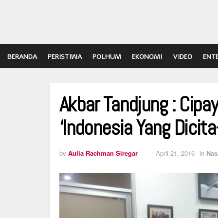
BERANDA
PERISTIWA
POLHUM
EKONOMI
VIDEO
ENT
Akbar Tandjung : Cip
‘Indonesia Yang Dicita
by
Aulia Rachman Siregar
April 21, 2016
in
Nas