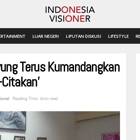
ERTAINMENT
LUAR NEGERI
LIPUTAN DISKUSI
LIFESTYLE
R
ayung Terus Kumandangkan
-Citakan’
ional
Reading Time: 2min read