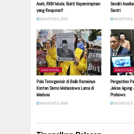
Aceh, RKIH Muda: Bukti Kepemimpinan
Sendiri Asalk
yang Responsif
Santri
AGUSTUS 6, 2026
AGUSTUS 6, 
NASIONAL
NASIONAL
Pola Terorganisir di Balik Ramainya
Pergantian Pan
Konten Demo Mahasiswa Lama di
Jaksa Agung J
Medsos
Prabowo
AGUSTUS 5, 2026
AGUSTUS 5, 