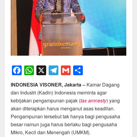
F
W
X
T
G
S
a
h
el
m
h
INDONESIA VISONER, Jakarta
–
Kamar Dagang
c
at
e
ail
ar
dan Industri (Kadin) Indonesia meminta agar
e
s
gr
e
kebijakan pengampunan pajak (
tax amnesty
) yang
b
A
a
akan diterapkan harus menganut asas keadilan.
o
p
m
Pengampunan tersebut tak hanya bagi pengusaha
besar namun juga harus berlaku bagi pengusaha
o
p
Mikro, Kecil dan Menengah (UMKM).