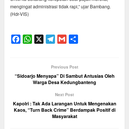
mengingat administrasi tidak rapi,” ujar Bambang.
(Hdr-VIS)
F
W
X
T
G
S
a
h
el
m
h
c
at
e
ail
ar
e
s
gr
e
Previous Post
b
A
a
“Sidoarjo Menyapa” Di Sambut Antusias Oleh
o
p
m
Warga Desa Kedungbanteng
o
p
Next Post
k
Kapolri : Tak Ada Larangan Untuk Mengenakan
Kaos, “Turn Back Crime” Berdampak Positif di
Masyarakat