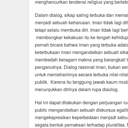
menghancurkan tendensi religius yang berlebi
Dalam dialog, sikap saling terbuka dan mem
menjadi sebuah keharusan. Iman tidak lagi di
tetapi selalu membuka diri. Iman tidak lagi ber
membongkar kekakuan itu ke tengah kehidupa
pernah bicara bahwa iman yang terbuka adalah
keterbukaan iman mengandaikan sebuah sikap
membedah beragam makna yang barangkali te
penganutnya. Dialog rasional iman, bukan sem
untuk memahaminya secara terbuka nilai-nil
publik. Karena itu tanggung jawab kaum mud
menunjukkan dirinya dalam rupa diaolog.
Hal ini dapat dilakukan dengan perjuangan r
public mengandaikan sebuah diskursus egalit
mengekspresikan keperbedaan menjadi sebua
segala bentuk pemaksan terhadap pluralitas