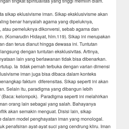
gan tingkat spiritualitas yang tinggi memilih diam.
da sikap eklusivisme iman. Sikap eksklusivisme akan
ling benar hanyalah agama yang dipeluknya,
s, atau pemeluknya dikonversi, sebab agama dan
. (Komarudin Hidayat, hlm.119). Sikap ini merupakan
 dan terus dianut hingga dewasa ini. Tuntutan
angsung dengan tuntutan eksklusivitas. Artinya,
yataan lain yang berlawanan tidak bisa dibenarkan.
rtutup. Ia tidak pernah terbuka dengan varian dimensi
sklusivisme iman juga bisa dibaca dalam konteks
angkap faktum diferensitas. Sikap seperti ini akan
man. Selain itu, paradigma yang dibangun lebih
 (Baca: kelompok). Paradigma seperti ini melahirkan
an orang lain sebagai yang salah. Bahayanya
lik akan semakin menguat. Disisi lain, sikap
ke dalam model penghayatan iman yang monologal.
uk penafsiran ayat-ayat suci yang cendrung kliru. Iman