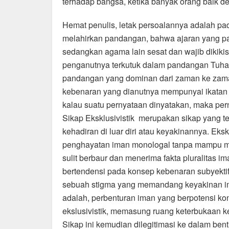
terhadap bangsa, ketika banyak orang baik den
Hemat penulis, letak persoalannya adalah pa
melahirkan pandangan, bahwa ajaran yang pa
sedangkan agama lain sesat dan wajib dikiki
penganutnya terkutuk dalam pandangan Tuhan
pandangan yang dominan dari zaman ke zaman
kebenaran yang dianutnya mempunyai ikatan l
kalau suatu pernyataan dinyatakan, maka pern
Sikap Eksklusivistik merupakan sikap yang te
kehadiran di luar diri atau keyakinannya. Ek
penghayatan iman monologal tanpa mampu men
sulit berbaur dan menerima fakta pluralitas i
bertendensi pada konsep kebenaran subyektif
sebuah stigma yang memandang keyakinan im
adalah, perbenturan iman yang berpotensi konf
ekslusivistik, memasung ruang keterbukaan 
Sikap ini kemudian dilegitimasi ke dalam bent