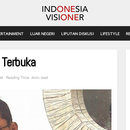
ERTAINMENT
LUAR NEGERI
LIPUTAN DISKUSI
LIFESTYLE
R
 Terbuka
ni
Reading Time: 4min read