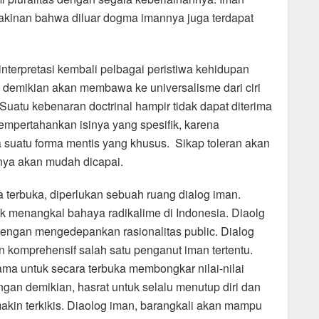
kinan bahwa diluar dogma imannya juga terdapat
interpretasi kembali pelbagai peristiwa kehidupan
 demikian akan membawa ke universalisme dari ciri
a. Suatu kebenaran doctrinal hampir tidak dapat diterima
mempertahankan isinya yang spesifik, karena
 suatu forma mentis yang khusus. Sikap toleran akan
knya akan mudah dicapai.
terbuka, diperlukan sebuah ruang dialog iman.
k menangkal bahaya radikalime di Indonesia. Diaolg
ngan mengedepankan rasionalitas public. Dialog
in komprehensif salah satu penganut iman tertentu.
sama untuk secara terbuka membongkar nilai-nilai
an demikian, hasrat untuk selalu menutup diri dan
akin terkikis. Diaolog iman, barangkali akan mampu