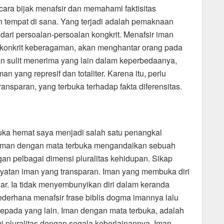
cara bijak menafsir dan memahami faktisitas
n tempat di sana. Yang terjadi adalah pemaknaan
 dari persoalan-persoalan kongkrit. Menafsir iman
 konkrit keberagaman, akan menghantar orang pada
an sulit menerima yang lain dalam keperbedaanya,
an yang represif dan totaliter. Karena itu, perlu
nsparan, yang terbuka terhadap fakta diferensitas.
uka hemat saya menjadi salah satu penangkal
eriman dengan mata terbuka mengandaikan sebuah
ngan pelbagai dimensi pluralitas kehidupan. Sikap
hayatan iman yang transparan. Iman yang membuka diri
ar. Ia tidak menyembunyikan diri dalam keranda
 sederhana menafsir frase biblis dogma imannya lalu
pada yang lain. Iman dengan mata terbuka, adalah
luralitas dengan segala keberlainannya. Iman