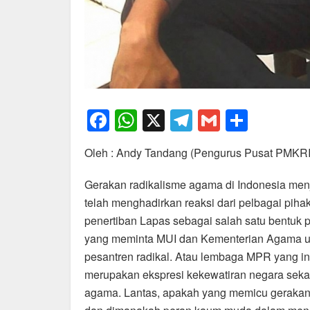
F
W
X
T
G
S
a
h
el
m
h
Oleh : Andy Tandang (Pengurus Pusat PMKRI
c
at
e
ail
ar
e
s
gr
e
Gerakan radikalisme agama di Indonesia menj
b
A
a
telah menghadirkan reaksi dari pelbagai pih
penertiban Lapas sebagai salah satu bentuk
o
p
m
yang meminta MUI dan Kementerian Agama un
o
p
pesantren radikal. Atau lembaga MPR yang in
k
merupakan ekspresi kekewatiran negara seka
agama. Lantas, apakah yang memicu gerakan 