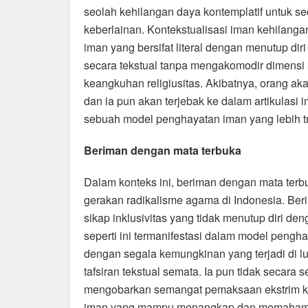
seolah kehilangan daya kontemplatif untuk se
keberlainan. Kontekstualisasi iman kehilanga
iman yang bersifat literal dengan menutup diri
secara tekstual tanpa mengakomodir dimensi
keangkuhan religiusitas. Akibatnya, orang ak
dan ia pun akan terjebak ke dalam artikulasi im
sebuah model penghayatan iman yang lebih tra
Beriman dengan mata terbuka
Dalam konteks ini, beriman dengan mata terb
gerakan radikalisme agama di Indonesia. B
sikap inklusivitas yang tidak menutup diri de
seperti ini termanifestasi dalam model peng
dengan segala kemungkinan yang terjadi di lu
tafsiran tekstual semata. Ia pun tidak secara
mengobarkan semangat pemaksaan ekstrim ke
iman yang mampu menangkap dan memahami p