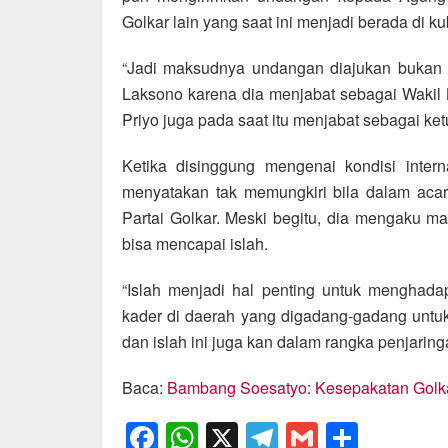
Golkar lain yang saat ini menjadi berada di k
“Jadi maksudnya undangan diajukan bukan 
Laksono karena dia menjabat sebagai Wakil
Priyo juga pada saat itu menjabat sebagai k
Ketika disinggung mengenai kondisi inter
menyatakan tak memungkiri bila dalam acar
Partai Golkar. Meski begitu, dia mengaku mas
bisa mencapai islah.
“Islah menjadi hal penting untuk menghadap
kader di daerah yang digadang-gadang untuk 
dan islah ini juga kan dalam rangka penjaring
Baca:
Bambang Soesatyo: Kesepakatan Golka
F
W
X
T
G
S