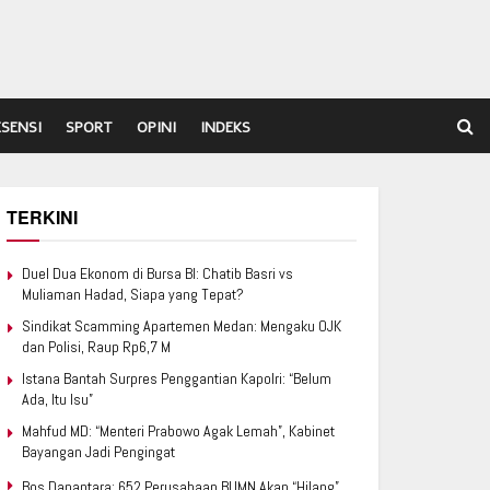
ESENSI
SPORT
OPINI
INDEKS
TERKINI
Duel Dua Ekonom di Bursa BI: Chatib Basri vs
Muliaman Hadad, Siapa yang Tepat?
Sindikat Scamming Apartemen Medan: Mengaku OJK
dan Polisi, Raup Rp6,7 M
Istana Bantah Surpres Penggantian Kapolri: “Belum
Ada, Itu Isu”
Mahfud MD: “Menteri Prabowo Agak Lemah”, Kabinet
Bayangan Jadi Pengingat
Bos Danantara: 652 Perusahaan BUMN Akan “Hilang”