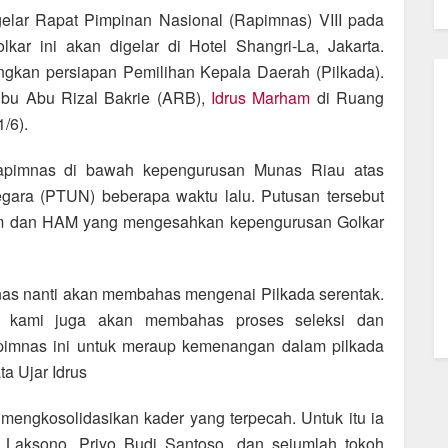
elar Rapat Pimpinan Nasional (Rapimnas) VIII pada
ar ini akan digelar di Hotel Shangri-La, Jakarta.
kan persiapan Pemilihan Kepala Daerah (Pilkada).
kubu Abu Rizal Bakrie (ARB),
Idrus Marham
di Ruang
/6).
rapimnas di bawah kepengurusan Munas Riau atas
gara (PTUN) beberapa waktu lalu. Putusan tersebut
um dan HAM yang mengesahkan kepengurusan Golkar
nas nanti akan membahas mengenai Pilkada serentak.
k, kami juga akan membahas proses seleksi dan
apimnas ini untuk meraup kemenangan dalam pilkada
a Ujar Idrus
mengkosolidasikan kader yang terpecah. Untuk itu ia
aksono, Priyo Budi Santoso, dan sejumlah tokoh