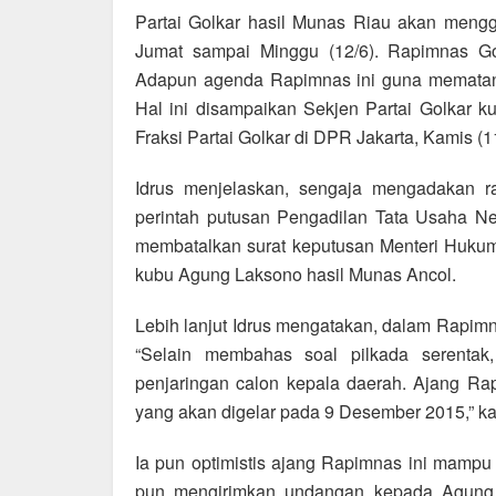
a
h
el
m
h
Partai Golkar hasil Munas Riau akan mengg
c
at
e
ail
ar
Jumat sampai Minggu (12/6). Rapimnas Golk
e
s
gr
e
Adapun agenda Rapimnas ini guna mematang
b
A
a
Hal ini disampaikan Sekjen Partai Golkar 
o
p
m
Fraksi Partai Golkar di DPR Jakarta, Kamis (11
o
p
Idrus menjelaskan, sengaja mengadakan 
k
perintah putusan Pengadilan Tata Usaha Ne
membatalkan surat keputusan Menteri Huk
kubu Agung Laksono hasil Munas Ancol.
Lebih lanjut Idrus mengatakan, dalam Rapim
“Selain membahas soal pilkada serenta
penjaringan calon kepala daerah. Ajang R
yang akan digelar pada 9 Desember 2015,” kat
Ia pun optimistis ajang Rapimnas ini mampu 
pun mengirimkan undangan kepada Agung L