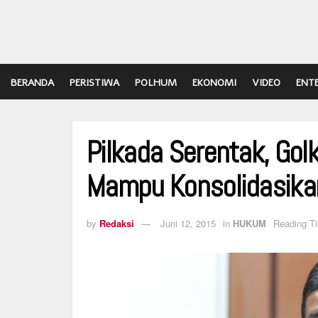
BERANDA
PERISTIWA
POLHUM
EKONOMI
VIDEO
ENT
Pilkada Serentak, Golk
Mampu Konsolidasika
by
Redaksi
Juni 12, 2015
in
HUKUM
Reading T