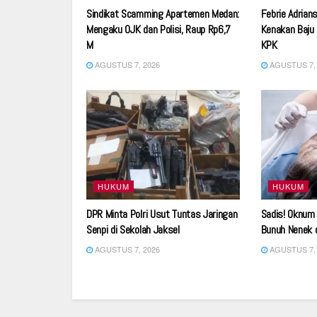
Sindikat Scamming Apartemen Medan:
Febrie Adrian
Mengaku OJK dan Polisi, Raup Rp6,7
Kenakan Baju
M
KPK
AGUSTUS 7, 2026
AGUSTUS 7, 
HUKUM
HUKUM
DPR Minta Polri Usut Tuntas Jaringan
Sadis! Oknum 
Senpi di Sekolah Jaksel
Bunuh Nenek 
AGUSTUS 7, 2026
AGUSTUS 7, 