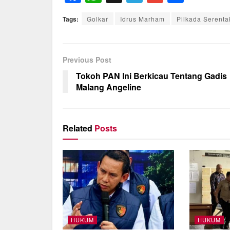
a
h
el
m
h
Tags:
Golkar
Idrus Marham
Pilkada Serenta
c
at
e
ail
ar
e
s
gr
e
b
A
a
Previous Post
o
p
m
Tokoh PAN Ini Berkicau Tentang Gadis
Malang Angeline
o
p
k
Related
Posts
HUKUM
HUKUM