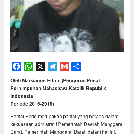
F
W
X
T
G
S
a
h
el
m
h
Oleh Marsianus Edon (Pengurus Pusat
c
at
e
ail
ar
Perhimpunan Mahasiswa Katolik Republik
e
s
gr
e
Indonesia
b
A
a
Periode 2016-2018)
o
p
m
Pantai Pede merupakan pantai yang berada dalam
o
p
kekuasaan admistratif Pemerintah Daerah Manggarai
k
Barat. Pemerintah Manggarai Barat, dalam hal ini,