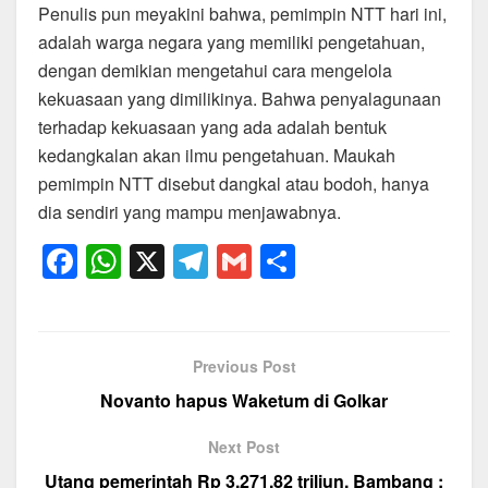
Penulis pun meyakini bahwa, pemimpin NTT hari ini,
adalah warga negara yang memiliki pengetahuan,
dengan demikian mengetahui cara mengelola
kekuasaan yang dimilikinya. Bahwa penyalagunaan
terhadap kekuasaan yang ada adalah bentuk
kedangkalan akan ilmu pengetahuan. Maukah
pemimpin NTT disebut dangkal atau bodoh, hanya
dia sendiri yang mampu menjawabnya.
F
W
X
T
G
S
a
h
el
m
h
c
at
e
ail
ar
e
s
gr
e
Previous Post
b
A
a
Novanto hapus Waketum di Golkar
o
p
m
Next Post
o
p
Utang pemerintah Rp 3.271,82 triliun, Bambang :