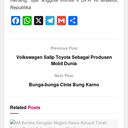
Republika
F
W
X
T
G
S
a
h
el
m
h
c
at
e
ail
ar
e
s
gr
e
Previous Post
b
A
a
Volkswagen Salip Toyota Sebagai Produsen
o
p
m
Mobil Dunia
o
p
Next Post
k
Bunga-bunga Cinta Bung Karno
Related
Posts