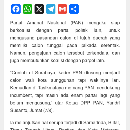
F
W
X
T
G
S
a
h
el
m
h
Partai Amanat Nasional (PAN) mengaku siap
c
at
e
ail
ar
berkoalisi dengan partai politik lain, untuk
e
s
gr
e
mengusung pasangan calon di tujuh daerah yang
b
A
a
memiliki calon tunggal pada pilkada serentak.
o
p
m
Namun, pengajuan calon tersebut terkendala, dan
juga membutuhkan koalisi dengan parpol lain.
o
p
k
“Contoh di Surabaya, kader PAN diusung menjadi
calon wali kota sungguhan tapi wakilnya lari.
Kemudian di Tasikmalaya memang PAN mendukung
incumbent, tapi masih ada enam partai lagi yang
belum mengusung,” ujar Ketua DPP PAN, Yandri
Susanto, Jumat (7/8).
Ia melanjutkan hal serupa terjadi di Samarinda, Blitar,
Timur Tengah Utara, Pacitan dan Kota Mataram,