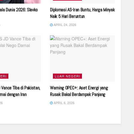
iala Dunia 2026: Slavko
Diplomasi AS-Iran Buntu, Harga Minyak
Naik 5 Hari Beruntun
6
APRIL 24, 2026
ERI
LUAR NEGERI
Vance Tiba di Pakistan,
Warning OPEC+: Aset Energi yang
mai dengan Iran
Rusak Bakal Berdampak Panjang
26
APRIL 6, 2026