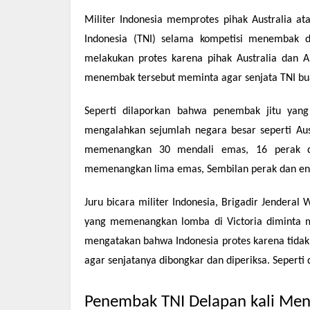
a
h
el
m
h
Militer Indonesia memprotes pihak Australia ata
c
at
e
ail
ar
Indonesia (TNI) selama kompetisi menembak di 
e
s
gr
e
melakukan protes karena pihak Australia dan 
b
A
a
menembak tersebut meminta agar senjata TNI b
o
p
m
o
p
Seperti dilaporkan bahwa penembak jitu yang 
mengalahkan sejumlah negara besar seperti Aust
k
memenangkan 30 mendali emas, 16 perak da
memenangkan lima emas, Sembilan perak dan e
Juru bicara militer Indonesia, Brigadir Jender
yang memenangkan lomba di Victoria diminta mi
mengatakan bahwa Indonesia protes karena tidak 
agar senjatanya dibongkar dan diperiksa. Seperti 
Penembak TNI Delapan kali Me