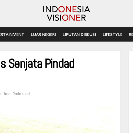
ERTAINMENT
LUAR NEGERI
LIPUTAN DISKUSI
LIFESTYLE
R
es Senjata Pindad
 Time: 2min read