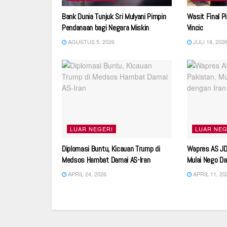
Bank Dunia Tunjuk Sri Mulyani Pimpin
Wasit Final P
Pendanaan bagi Negara Miskin
Vincic
AGUSTUS 5, 2026
JULI 18, 202
LUAR NEGERI
LUAR NEG
Diplomasi Buntu, Kicauan Trump di
Wapres AS JD 
Medsos Hambat Damai AS-Iran
Mulai Nego Da
APRIL 24, 2026
APRIL 11, 20