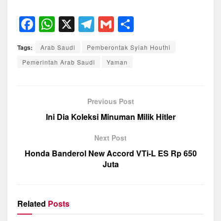
F
W
X
T
G
S
a
h
el
m
h
Tags:
Arab Saudi
Pemberontak Syiah Houthi
c
at
e
ail
ar
Pemerintah Arab Saudi
Yaman
e
s
gr
e
b
A
a
o
p
m
Previous Post
o
p
Ini Dia Koleksi Minuman Milik Hitler
k
Next Post
Honda Banderol New Accord VTi-L ES Rp 650
Juta
Related
Posts