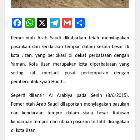
F
W
X
T
G
S
a
h
el
m
h
Pemerintah Arab Saudi dikabarkan telah menyiagakan
c
at
e
ail
ar
pasaukan dan kendaraan tempur dalam sekala besar di
e
s
gr
e
kota Jizan, yang berlokasi di dekat perbatasan dengan
b
A
a
Yaman. Kota Jizan merupakan kota diperbatasan yang
o
p
m
sering kali menjadi pusat pertempuran dengan
o
p
pemberontak Syiah Houthi.
k
Seperti dilansir Al Arabiya pada Senin (8/6/2015),
Pemerintah Arab Saudi dilaporkan menyiagakan pasukan
dan kendaraan tempur dalam skala besar. Ratusan
kendaraan tempur dan ribuan pasukan terlatih disiagakan
di kota Jizan.