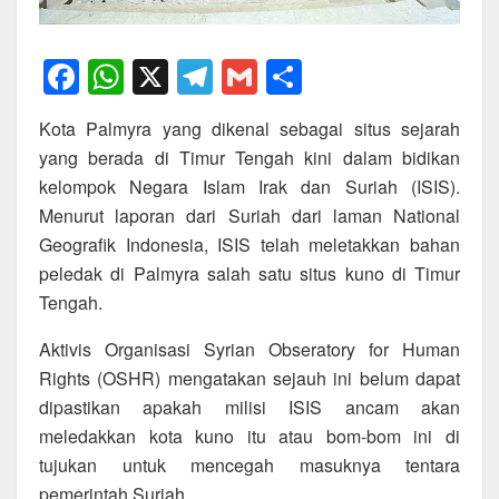
F
W
X
T
G
S
a
h
el
m
h
Kota Palmyra yang dikenal sebagai situs sejarah
c
at
e
ail
ar
yang berada di Timur Tengah kini dalam bidikan
e
s
gr
e
kelompok Negara Islam Irak dan Suriah (ISIS).
b
A
a
Menurut laporan dari Suriah dari laman National
o
p
m
Geografik Indonesia, ISIS telah meletakkan bahan
peledak di Palmyra salah satu situs kuno di Timur
o
p
Tengah.
k
Aktivis Organisasi Syrian Obseratory for Human
Rights (OSHR) mengatakan sejauh ini belum dapat
dipastikan apakah milisi ISIS ancam akan
meledakkan kota kuno itu atau bom-bom ini di
tujukan untuk mencegah masuknya tentara
pemerintah Suriah.