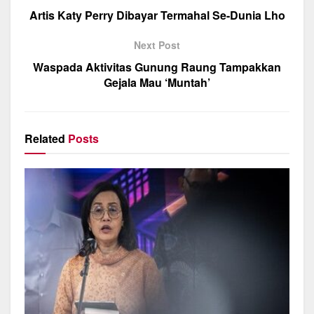
o
p
m
Artis Katy Perry Dibayar Termahal Se-Dunia Lho
o
p
Next Post
k
Waspada Aktivitas Gunung Raung Tampakkan
Gejala Mau ‘Muntah’
Related
Posts