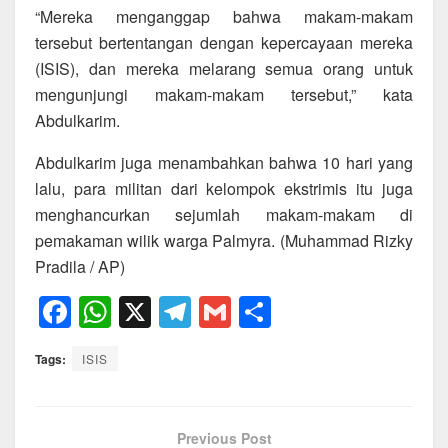
“Mereka menganggap bahwa makam-makam
tersebut bertentangan dengan kepercayaan mereka
(ISIS), dan mereka melarang semua orang untuk
mengunjungi makam-makam tersebut,” kata
Abdulkarim.
Abdulkarim juga menambahkan bahwa 10 hari yang
lalu, para militan dari kelompok ekstrimis itu juga
menghancurkan sejumlah makam-makam di
pemakaman wilik warga Palmyra. (Muhammad Rizky
Pradila / AP)
F
W
X
T
G
S
a
h
el
m
h
Tags:
ISIS
c
at
e
ail
ar
e
s
gr
e
b
A
a
Previous Post