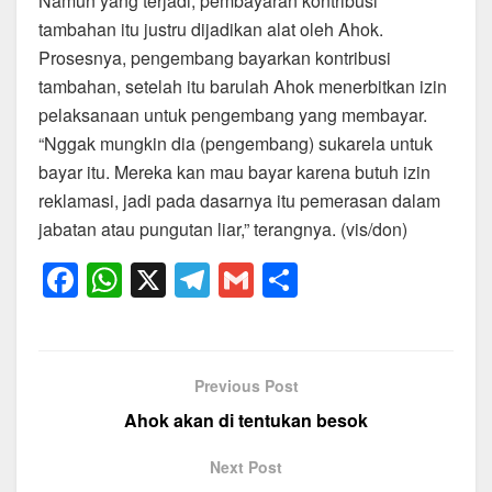
Namun yang terjadi, pembayaran kontribusi
tambahan itu justru dijadikan alat oleh Ahok.
Prosesnya, pengembang bayarkan kontribusi
tambahan, setelah itu barulah Ahok menerbitkan izin
pelaksanaan untuk pengembang yang membayar.
“Nggak mungkin dia (pengembang) sukarela untuk
bayar itu. Mereka kan mau bayar karena butuh izin
reklamasi, jadi pada dasarnya itu pemerasan dalam
jabatan atau pungutan liar,” terangnya. (vis/don)
F
W
X
T
G
S
a
h
el
m
h
c
at
e
ail
ar
e
s
gr
e
Previous Post
b
A
a
Ahok akan di tentukan besok
o
p
m
Next Post
o
p