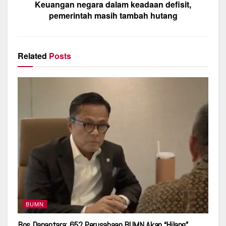
Keuangan negara dalam keadaan defisit,
k
pemerintah masih tambah hutang
Related
Posts
BUMN
Bos Danantara: 652 Perusahaan BUMN Akan “Hilang”