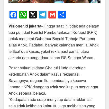
F
W
X
T
G
S
a
h
el
m
h
Visioner.id jakarta-
Hingga saat ini tidak ada gelagat
c
at
e
ail
ar
apa pun dari Komisi Pemberantasan Korupsi (KPK)
e
s
gr
e
untuk menjerat Gubernur Basuki Tjahaja Purnama
b
A
a
alias Ahok. Padahal, banyak kalangan menilai Ahok
o
p
m
terlibat dua kasus, yakni reklamasi pantai utara
Jakarta dan pengadaan lahan RS Sumber Waras.
o
p
k
Pakar hukum pidana Choirul Huda menduga
keterlibatan Ahok dalam kasus reklamasi.
Sayangnya, dugaan itu membuatnya kecewa
lantaran KPK dianggap tidak sedikit pun mencurigai
Ahok sebagai pelaku.
“Kedapatan ada suap-menyuap dalam reklamasi
saja tidak kelihatan kalau itu juga melibatkan yang