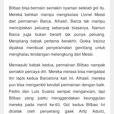
Bilbao bisa bermain semakin nyaman setelah gol itu.
Mereka bahkan mampu mengisolasi Lionel Messi
dari permainan Barca. Alhasil, Barca tak mampu
menciptakan peluang sebanyak biasanya. Namun
Barca juga bukan berarti tak punya peluang.
Menjelang babak pertama berakhir, Gorka Iraizoz
dipaksa membuat penyelamatan gemilang untuk
menghalau tendangan melengkung dari Messi.
Memasuki babak kedua, permainan Bilbao nampak
semakin percaya diri. Mereka merasa bisa mengatasi
tim lapis kedua Barcelona kali ini. Alhasil, mereka
pun bisa mengambil kendali permainan dengan baik.
Pedro dan Luis Suarez sempat mengancam, tapi
Bilbao yang justru menggandakan keunggulan
mereka pada menit ke-63. Gol kedua Bilbao ini
dicetak oleh penyerang gaek Aritz Aduriz,