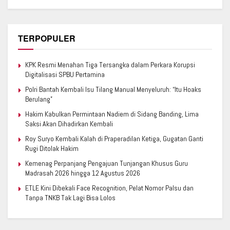
TERPOPULER
KPK Resmi Menahan Tiga Tersangka dalam Perkara Korupsi
Digitalisasi SPBU Pertamina
Polri Bantah Kembali Isu Tilang Manual Menyeluruh: “Itu Hoaks
Berulang”
Hakim Kabulkan Permintaan Nadiem di Sidang Banding, Lima
Saksi Akan Dihadirkan Kembali
Roy Suryo Kembali Kalah di Praperadilan Ketiga, Gugatan Ganti
Rugi Ditolak Hakim
Kemenag Perpanjang Pengajuan Tunjangan Khusus Guru
Madrasah 2026 hingga 12 Agustus 2026
ETLE Kini Dibekali Face Recognition, Pelat Nomor Palsu dan
Tanpa TNKB Tak Lagi Bisa Lolos