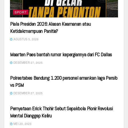
SPORT
Piala Presiden 2026: Alasan Keamanan atau
Ketidakmampuan Panitia?
AGUSTUS 5, 2026
LUAR NEGERI
Maarten Paes bantah rumor kepergiannya dari FC Dallas
DESEMBER 27, 2025
SPORT
Polrestabes Bandung: 1.200 personel amankan laga Persib
vs PSM
DESEMBER 27, 2025
SPORT
Pernyataan Erick Thohir Sebut Sepakbola Pionir Revolusi
Mental Dianggap Keliru
MEI 20, 2023
SPORT