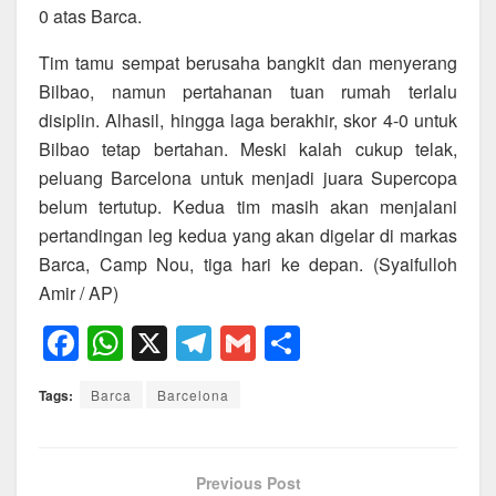
0 atas Barca.
Tim tamu sempat berusaha bangkit dan menyerang
Bilbao, namun pertahanan tuan rumah terlalu
disiplin. Alhasil, hingga laga berakhir, skor 4-0 untuk
Bilbao tetap bertahan. Meski kalah cukup telak,
peluang Barcelona untuk menjadi juara Supercopa
belum tertutup. Kedua tim masih akan menjalani
pertandingan leg kedua yang akan digelar di markas
Barca, Camp Nou, tiga hari ke depan. (Syaifulloh
Amir / AP)
F
W
X
T
G
S
a
h
el
m
h
Tags:
Barca
Barcelona
c
at
e
ail
ar
e
s
gr
e
b
A
a
Previous Post