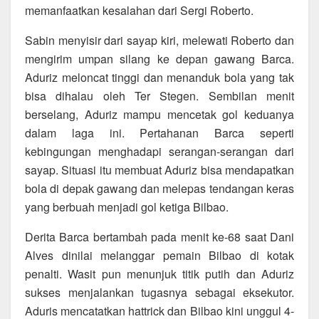
memanfaatkan kesalahan dari Sergi Roberto.
Sabin menyisir dari sayap kiri, melewati Roberto dan
mengirim umpan silang ke depan gawang Barca.
Aduriz meloncat tinggi dan menanduk bola yang tak
bisa dihalau oleh Ter Stegen. Sembilan menit
berselang, Aduriz mampu mencetak gol keduanya
dalam laga ini. Pertahanan Barca seperti
kebingungan menghadapi serangan-serangan dari
sayap. Situasi itu membuat Aduriz bisa mendapatkan
bola di depak gawang dan melepas tendangan keras
yang berbuah menjadi gol ketiga Bilbao.
Derita Barca bertambah pada menit ke-68 saat Dani
Alves dinilai melanggar pemain Bilbao di kotak
penalti. Wasit pun menunjuk titik putih dan Aduriz
sukses menjalankan tugasnya sebagai eksekutor.
Aduris mencatatkan hattrick dan Bilbao kini unggul 4-