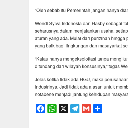
“Oleh sebab itu Pemerintah jangan hanya diam
Wendi Sylva Indonesia dan Hasby sebagai t
seharusnya dalam menjalankan usaha, setiap 
aturan yang ada. Mulai dari perizinan hingg
yang baik bagi lingkungan dan masayarkat sek
“Kalau hanya mengeksploitasi tanpa mengikuti 
ditendang dari wilayah konsesinya,” tegas We
Jelas ketika tidak ada HGU, maka perusahaan 
industrinya. Jadi tidak ada alasan untuk me
notabene menjadi jantung kehidupan masyaraka
F
W
X
T
G
S
a
h
el
m
h
c
at
e
ail
ar