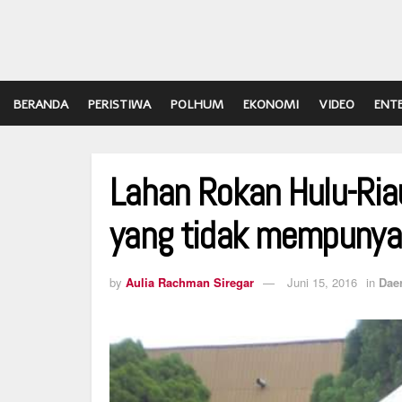
BERANDA
PERISTIWA
POLHUM
EKONOMI
VIDEO
ENT
Lahan Rokan Hulu-Ria
yang tidak mempunyai
by
Aulia Rachman Siregar
Juni 15, 2016
in
Dae