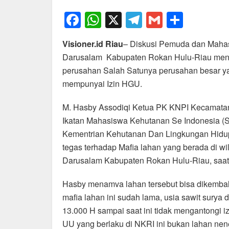
F
W
X
T
G
S
a
h
el
m
h
Visioner.id Riau
– Diskusi Pemuda dan Mahas
c
at
e
ail
ar
Darusalam Kabupaten Rokan Hulu-Riau meng
e
s
gr
e
perusahan Salah Satunya perusahan besar ya
b
A
a
mempunyai Izin HGU.
o
p
m
M. Hasby Assodiqi Ketua PK KNPI Kecamatan
o
p
Ikatan Mahasiswa Kehutanan Se Indonesia (
k
Kementrian Kehutanan Dan Lingkungan Hidup
tegas terhadap Mafia lahan yang berada di w
Darusalam Kabupaten Rokan Hulu-Riau, saat d
Hasby menamva lahan tersebut bisa dikembal
mafia lahan ini sudah lama, usia sawit surya
13.000 H sampai saat ini tidak mengantongi i
UU yang berlaku di NKRI ini bukan lahan ne