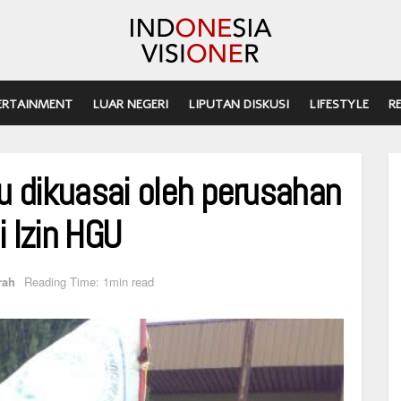
ERTAINMENT
LUAR NEGERI
LIPUTAN DISKUSI
LIFESTYLE
R
u dikuasai oleh perusahan
 Izin HGU
rah
Reading Time: 1min read