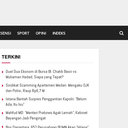
ESENSI
SPORT
OPINI
INDEKS
TERKINI
Duel Dua Ekonom di Bursa BI: Chatib Basri vs
Muliaman Hadad, Siapa yang Tepat?
Sindikat Scamming Apartemen Medan: Mengaku OJK
dan Polisi, Raup Rp6,7 M
Istana Bantah Surpres Penggantian Kapolri: “Belum
Ada, Itu Isu”
Mahfud MD: “Menteri Prabowo Agak Lemah”, Kabinet
Bayangan Jadi Pengingat
Bos Danantara: 652 Perusahaan BUMN Akan “Hilang”