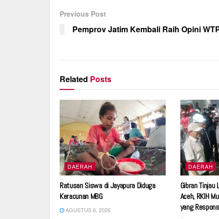
e
s
gr
e
Previous Post
b
A
a
Pemprov Jatim Kembali Raih Opini WT
o
p
m
o
p
k
Related
Posts
DAERAH
DAERAH
Ratusan Siswa di Jayapura Diduga
Gibran Tinjau
Keracunan MBG
Aceh, RKIH Mu
yang Respons
AGUSTUS 6, 2026