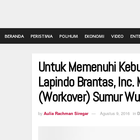
BERANDA
PERISTIWA
POLHUM
EKONOMI
VIDEO
ENT
Untuk Memenuhi Kebu
Lapindo Brantas, Inc
(Workover) Sumur Wu
by
Aulia Rachman Siregar
Agustus 9, 2016
in
D