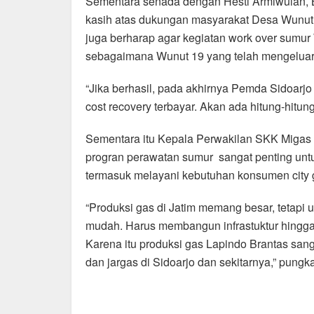
Sementara senada dengan Hesti Armiwulan, Bu
kasih atas dukungan masyarakat Desa Wunut. Se
juga berharap agar kegiatan work over sumur
sebagaimana Wunut 19 yang telah mengeluar
“Jika berhasil, pada akhirnya Pemda Sidoarjo
cost recovery terbayar. Akan ada hitung-hitun
Sementara itu Kepala Perwakilan SKK Migas
progran perawatan sumur sangat penting unt
termasuk melayani kebutuhan konsumen city g
“Produksi gas di Jatim memang besar, tetapi
mudah. Harus membangun infrastuktur hingga 
Karena itu produksi gas Lapindo Brantas san
dan jargas di Sidoarjo dan sekitarnya,” pung