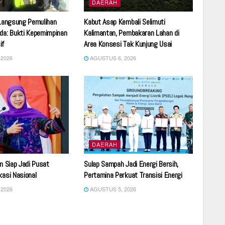
DAERAH
 Langsung Pemulihan
Kabut Asap Kembali Selimuti
da: Bukti Kepemimpinan
Kalimantan, Pembakaran Lahan di
if
Area Konsesi Tak Kunjung Usai
2026
AGUSTUS 6, 2026
DAERAH
im Siap Jadi Pusat
Sulap Sampah Jadi Energi Bersih,
kasi Nasional
Pertamina Perkuat Transisi Energi
2026
AGUSTUS 5, 2026