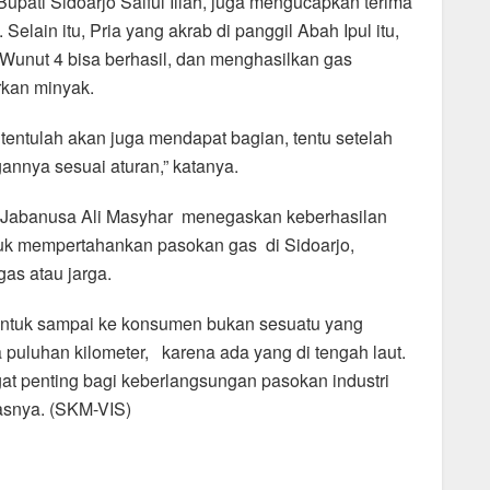
pati Sidoarjo Saiful Illah, juga mengucapkan terima
lain itu, Pria yang akrab di panggil Abah Ipul itu,
 Wunut 4 bisa berhasil, dan menghasilkan gas
kan minyak.
 tentulah akan juga mendapat bagian, tentu setelah
gannya sesuai aturan,” katanya.
 Jabanusa Ali Masyhar menegaskan keberhasilan
uk mempertahankan pasokan gas di Sidoarjo,
as atau jarga.
 untuk sampai ke konsumen bukan sesuatu yang
puluhan kilometer, karena ada yang di tengah laut.
gat penting bagi keberlangsungan pasokan industri
kasnya. (SKM-VIS)