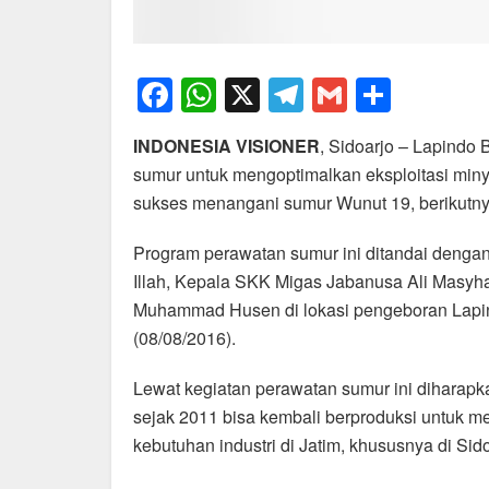
F
W
X
T
G
S
a
h
el
m
h
INDONESIA VISIONER
, Sidoarjo – Lapindo 
c
at
e
ail
ar
sumur untuk mengoptimalkan eksploitasi miny
e
s
gr
e
sukses menangani sumur Wunut 19, berikutnya
b
A
a
Program perawatan sumur ini ditandai dengan 
o
p
m
Illah, Kepala SKK Migas Jabanusa Ali Masyhar
o
p
Muhammad Husen di lokasi pengeboran Lapind
k
(08/08/2016).
Lewat kegiatan perawatan sumur ini diharap
sejak 2011 bisa kembali berproduksi untuk
kebutuhan industri di Jatim, khususnya di Sido