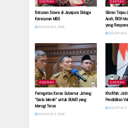
DAERAH
DAERAH
Ratusan Siswa di Jayapura Diduga
Gibran Tinjau
Keracunan MBG
Aceh, RKIH Mu
yang Respons
AGUSTUS 6, 2026
AGUSTUS 6, 
DAERAH
DAERAH
Peringatan Keras Gubernur Jateng:
Khofifah: Jat
“Garis Merah” untuk BUMD yang
Pendidikan Vo
Merugi Terus
AGUSTUS 5, 
AGUSTUS 5, 2026