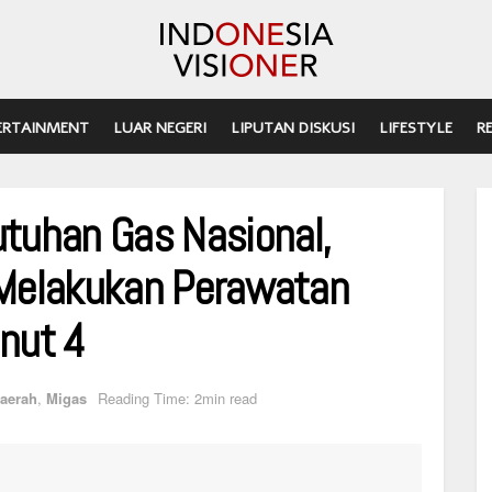
ERTAINMENT
LUAR NEGERI
LIPUTAN DISKUSI
LIFESTYLE
R
tuhan Gas Nasional,
. Melakukan Perawatan
nut 4
aerah
,
Migas
Reading Time: 2min read