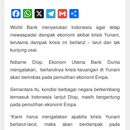
F
W
X
T
G
S
a
h
el
m
h
World Bank menyerukan Indonesia agar tetap
c
at
e
ail
ar
mewaspadai dampak ekonomi akibat krisis Yunani,
e
s
gr
e
terutama dampak krisis ini berlarut – larut dan tak
b
A
a
kunjung usai.
o
p
m
Ndiame Diop, Ekonom Utama Bank Dunia
o
p
mengatakan, berlarutnya krisis keuangan di Yunani
k
akan berimbas pada pemulihan ekonomi Eropa.
Semantara itu, kondisi berbagai negara berkembang
termasuk Indonesia lanjut Diop, masih bergantung
pada pemulihan ekonomi Eropa.
“Kami harus mengatakan apabila krisis Yunani
berlarut-larut, maka akan berdampak pada