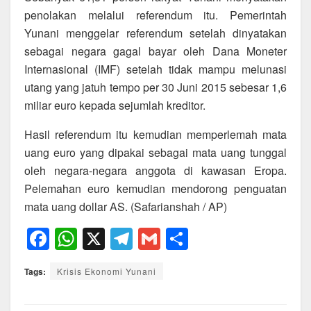
penolakan melalui referendum itu. Pemerintah
Yunani menggelar referendum setelah dinyatakan
sebagai negara gagal bayar oleh Dana Moneter
Internasional (IMF) setelah tidak mampu melunasi
utang yang jatuh tempo per 30 Juni 2015 sebesar 1,6
miliar euro kepada sejumlah kreditor.
Hasil referendum itu kemudian memperlemah mata
uang euro yang dipakai sebagai mata uang tunggal
oleh negara-negara anggota di kawasan Eropa.
Pelemahan euro kemudian mendorong penguatan
mata uang dollar AS. (Safarianshah / AP)
F
W
X
T
G
S
a
h
el
m
h
Tags:
Krisis Ekonomi Yunani
c
at
e
ail
ar
e
s
gr
e