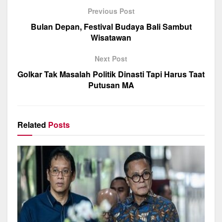
b
A
a
Previous Post
o
p
m
Bulan Depan, Festival Budaya Bali Sambut
Wisatawan
o
p
k
Next Post
Golkar Tak Masalah Politik Dinasti Tapi Harus Taat
Putusan MA
Related
Posts