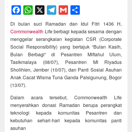
F
W
X
T
G
S
a
h
el
m
h
Di bulan suci Ramadan dan Idul Fitri 1436 H,
c
at
e
ail
ar
Commonwealth
Life berbagi kepada sesama dengan
e
s
gr
e
menggelar serangkaian kegiatan CSR (Corporate
b
A
a
Social Responsibility) yang bertajuk “Bulan Kasih,
o
p
m
Bulan Berbagi” di Pesantren Miftahul Ulum,
Tasikmalaya (08/07), Pesantren MI Riyadus
o
p
Sholihien, Jember (10/07), dan Panti Sosial Asuhan
k
Anak Cacat Wisma Tuna Ganda Palsigunung, Bogor
(13/07).
Dalam acara tersebut, Commonwealth Life
menyerahkan donasi Ramadan berupa perangkat
teknologi kepada komunitas Pesantren dan
kebutuhan sehari-hari kepada komunitas panti
asuhan