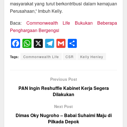
masyarakat yang turut berkontribusi dalam kemajuan
Perusahaan,” Imbuh Kelly.
Baca:
Commonwealth Life Bukukan Beberapa
Penghargaan Bergengsi
F
W
X
T
G
S
a
h
el
m
h
Tags:
Commonwealth Life
CSR
Kelly Henley
c
at
e
ail
ar
e
s
gr
e
b
A
a
Previous Post
o
p
m
PAN Ingin Reshuffle Kabinet Kerja Segera
Dilakukan
o
p
k
Next Post
Dimas Oky Nugroho – Babai Suhaimi Maju di
Pilkada Depok