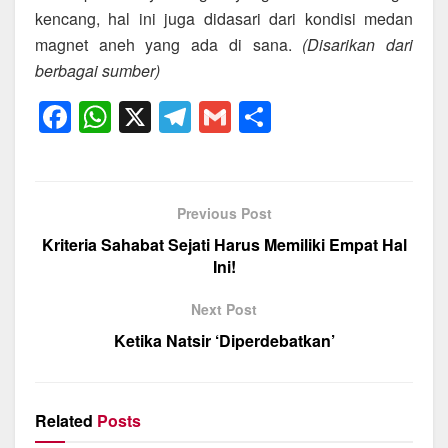
kencang, hal ini juga didasari dari kondisi medan
magnet aneh yang ada di sana.
(Disarikan dari
berbagai sumber)
F
W
X
T
G
S
a
h
el
m
h
c
at
e
ail
ar
e
s
gr
e
Previous Post
b
A
a
Kriteria Sahabat Sejati Harus Memiliki Empat Hal
o
p
m
Ini!
o
p
Next Post
k
Ketika Natsir ‘Diperdebatkan’
Related
Posts