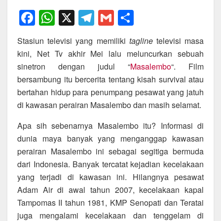
F
W
X
T
G
S
a
h
el
m
h
Stasiun televisi yang memiliki
tagline
televisi masa
c
at
e
ail
ar
kini, Net Tv akhir Mei lalu meluncurkan sebuah
e
s
gr
e
sinetron dengan judul “
Masalembo
“. Film
b
A
a
bersambung itu bercerita tentang kisah survival atau
o
p
m
bertahan hidup para penumpang pesawat yang jatuh
di kawasan perairan Masalembo dan masih selamat.
o
p
k
Apa sih sebenarnya Masalembo itu? Informasi di
dunia maya banyak yang menganggap kawasan
perairan Masalembo ini sebagai segitiga bermuda
dari Indonesia. Banyak tercatat kejadian kecelakaan
yang terjadi di kawasan ini. Hilangnya pesawat
Adam Air di awal tahun 2007, kecelakaan kapal
Tampomas II tahun 1981, KMP Senopati dan Teratai
juga mengalami kecelakaan dan tenggelam di