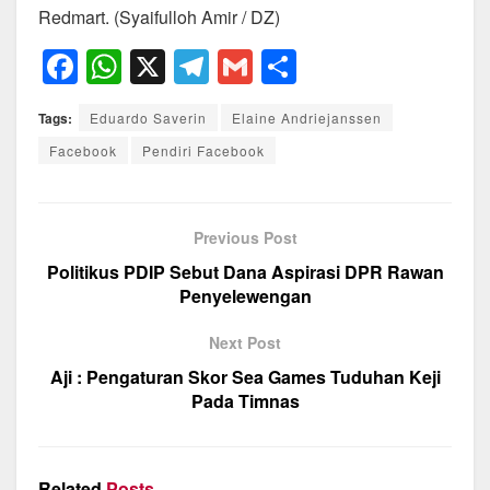
Redmart. (Syaifulloh Amir / DZ)
F
W
X
T
G
S
a
h
el
m
h
Tags:
Eduardo Saverin
Elaine Andriejanssen
c
at
e
ail
ar
Facebook
Pendiri Facebook
e
s
gr
e
b
A
a
o
p
m
Previous Post
o
p
Politikus PDIP Sebut Dana Aspirasi DPR Rawan
Penyelewengan
k
Next Post
Aji : Pengaturan Skor Sea Games Tuduhan Keji
Pada Timnas
Related
Posts