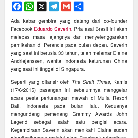
F
W
X
T
G
S
a
h
el
m
h
Ada kabar gembira yang datang dari co-founder
c
at
e
ail
ar
Facebook
Eduardo Saverin
. Pria asal Brasil ini akan
e
s
gr
e
melepas masa lajangnya dan menyelenggarakan
b
A
a
pernikahan di Perancis pada bulan depan. Saverin
o
p
m
yang saat ini berusia 33 tahun, telah melamar Elaine
Andriejanssen, wanita Indonesia keturunan China
o
p
yang saat ini tinggal di Singapura.
k
Seperti yang dilansir oleh
The Strait Times,
Kamis
(17/6/2015) pasangan ini sebelumnya menggelar
acara pesta pertunangan mewah di Mulia Resort
Bali, Indonesia pada bulan lalu. Keduanya
mengundang pemenang Grammy Awards John
Legend sebagai salah satu pengisi acara.
Kegembiraan Saverin akan menikahi Elaine sudah
diperlihatkannya melalui akun Facebook pribadinya.