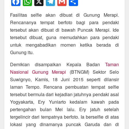
F
W
X
T
G
S
a
h
el
m
h
Fasilitas selfie akan dibuat di Gunung Merapi.
c
at
e
ail
ar
Rencananya tempat berfoto bagi para pendaki
e
s
gr
e
tersebut akan dibuat di bawah Puncak Merapi. Ide
b
A
a
tersebut dibuat, guna memudahkan para pendaki
o
p
m
untuk mengabadikan momen ketika berada di
Gunung itu.
o
p
k
Demikian disampaikan Kepala Badan
Taman
Nasional Gunung Merapi
(BTNGM) Sektor Selo
Suwignyo, Kamis, 18 Juni 2015 seperti dilansir
laman Tempo. Rencana pembuatan tempat selfie
tersebut bermula dari kejadian jatuhnya pendaki asal
Yogyakarta, Ery Yuniarto kedalam kawah pada
pertengahan bulan Mei lalu. Ery jatuh setelah
tergelincir dari tempatnya berfoto. Ia berselfie di atas
lokasi yang dinamanya puncak Garuda dan di