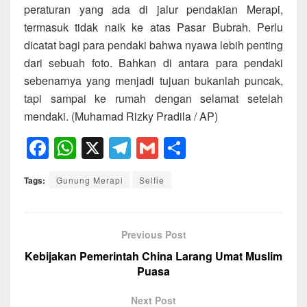
peraturan yang ada di jalur pendakian Merapi,
termasuk tidak naik ke atas Pasar Bubrah. Perlu
dicatat bagi para pendaki bahwa nyawa lebih penting
dari sebuah foto. Bahkan di antara para pendaki
sebenarnya yang menjadi tujuan bukanlah puncak,
tapi sampai ke rumah dengan selamat setelah
mendaki. (Muhamad Rizky Pradila / AP)
F
W
X
T
G
S
a
h
el
m
h
Tags:
Gunung Merapi
Selfie
c
at
e
ail
ar
e
s
gr
e
b
A
a
Previous Post
o
p
m
Kebijakan Pemerintah China Larang Umat Muslim
Puasa
o
p
k
Next Post