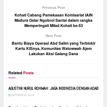
o
p
m
e
s
gr
e
o
p
Previous Post
b
A
a
k
Kohati Cabang Pamekasan Komisariat IAIN
o
p
m
Madura Gelar Ngobrol Santai dalam rangka
Memperingati Milad Kohati ke-53
o
p
k
Next Post
Bantu Biaya Operasi Abd Salim yang Terblokir
Kartu KISnya, Komunitas Watowwah Ajem
Lakukan Aksi Galang Dana
Related
Posts
VIDEO
AGUSTINI NURUL ROHMAH : JAGA INDONESIA DENGAN ADAB
OKTOBER 23, 2019
VIDEO