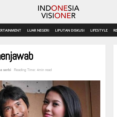
ERTAINMENT
LUAR NEGERI
LIPUTAN DISKUSI
LIFESTYLE
R
 menjawab
a serbi
Reading Time: 4min read