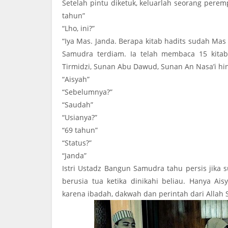
Setelah pintu diketuk, keluarlah seorang pere
tahun”
“Lho, ini?”
“Iya Mas. Janda. Berapa kitab hadits sudah Mas
Samudra terdiam. Ia telah membaca 15 kitab
Tirmidzi, Sunan Abu Dawud, Sunan An Nasa’i hin
“Aisyah”
“Sebelumnya?”
“Saudah”
“Usianya?”
“69 tahun”
“Status?”
“Janda”
Istri Ustadz Bangun Samudra tahu persis jika
berusia tua ketika dinikahi beliau. Hanya A
karena ibadah, dakwah dan perintah dari Allah