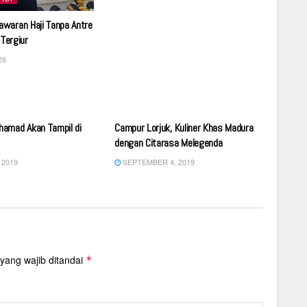
waran Haji Tanpa Antre
 Tergiur
26
DAERAH
amad Akan Tampil di
Campur Lorjuk, Kuliner Khas Madura
dengan Citarasa Melegenda
 2019
SEPTEMBER 4, 2019
yang wajib ditandai
*