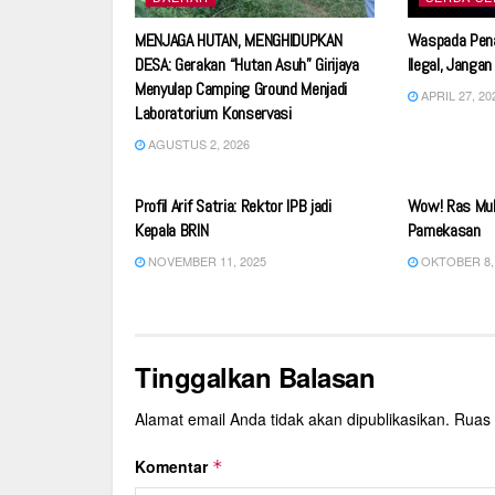
MENJAGA HUTAN, MENGHIDUPKAN
Waspada Pena
DESA: Gerakan “Hutan Asuh” Girijaya
Ilegal, Jangan
Menyulap Camping Ground Menjadi
APRIL 27, 20
Laboratorium Konservasi
AGUSTUS 2, 2026
SERBA SERBI
DAERAH
Profil Arif Satria: Rektor IPB jadi
Wow! Ras Muh
Kepala BRIN
Pamekasan
NOVEMBER 11, 2025
OKTOBER 8,
Tinggalkan Balasan
Alamat email Anda tidak akan dipublikasikan.
Ruas 
Komentar
*