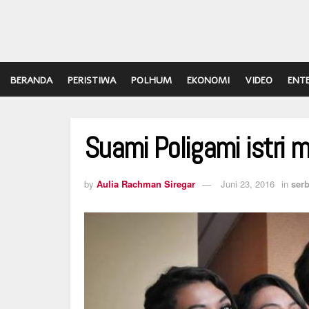
BERANDA
PERISTIWA
POLHUM
EKONOMI
VIDEO
ENT
Suami Poligami istri
by
Aulia Rachman Siregar
Juni 23, 2016
in
serb