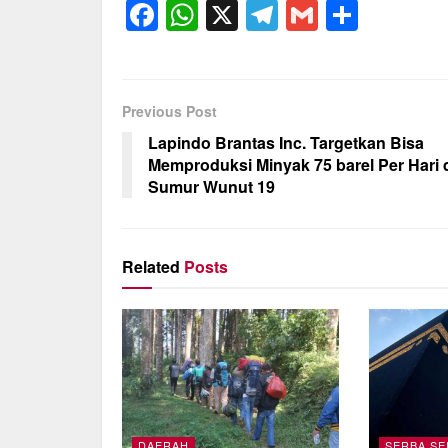
F
W
X
T
G
S
a
h
el
m
h
c
at
e
ail
ar
e
s
gr
e
Previous Post
b
A
a
Lapindo Brantas Inc. Targetkan Bisa
o
p
m
Memproduksi Minyak 75 barel Per Hari 
Sumur Wunut 19
o
p
k
Related
Posts
DAERAH
SERBA SE