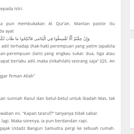
epada Istri.
ra pun membukakan Al Qur’an. Mantan pastor itu
da ayat
وَإِنْ خِفْتُمْ أَلَّا تُقْسِطُوا فِي الْيَتَامَى فَانْكِحُوا مَا طَابَ لَكُمْ مِ
u adil terhadap (hak-hak) perempuan yang yatim (apabila
n-perempuan (lain) yang engkau sukai: dua, tiga atau
pat berlaku adil, maka (nikahilah) seorang saja” (QS. An
gar firman Allah”
an sunnah Rasul dan betul-betul untuk ibadah Mas, tak
ban ini. “Kapan ta’aruf?” tanyanya tidak sabar.
 lagi. Maka sorenya, ia pun berdandan rapi.
mengajak Ustadz Bangun Samudra pergi ke sebuah rumah.