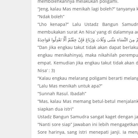
membolehkannya melakukan poligami.
o
p
m
“Jeng, kalau Mas menikah lagi boleh?” tanyanya k
o
p
“Ndak boleh”
k
“Lho kenapa?” Lalu Ustadz Bangun Samud
membukakan surat An Nisa’ yang di dalamnya a
نَ النِّسَاءِ مَثْنَى وَثُلَاثَ وَرُبَاعَ فَإِنْ خِفْتُمْ أَلَّا تَعْدِلُوا فَوَاحِدَةً
”Dan jika engkau takut tidak akan dapat berlak
engkau menikahinya), maka nikahilah perempua
empat. Kemudian jika engkau takut tidak akan da
Nisa’ : 3)
“Kalau engkau melarang poligami berarti melang
“Lalu Mas menikah untuk apa?”
“Sunnah Rasul. Ibadah”
“Mas, kalau Mas memang betul-betul menjalank
siapkan dua istri”
Ustadz Bangun Samudra sangat kaget dengan jawa
“Nanti sore siap” Jawaban ini lebih mengagetkan
Sore harinya, sang istri menepati janji. Ia 