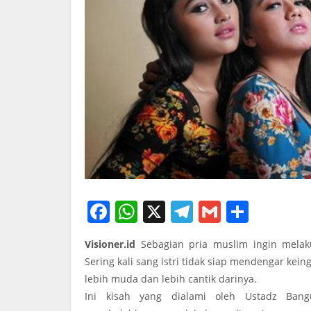
F
W
X
T
G
S
a
h
el
m
h
Visioner.id
Sebagian pria muslim ingin melak
c
at
e
ail
ar
Sering kali sang istri tidak siap mendengar kei
e
s
gr
e
lebih muda dan lebih cantik darinya.
b
A
a
Ini kisah yang dialami oleh Ustadz Ban