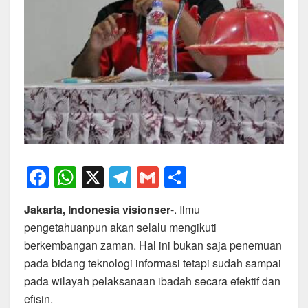
F
W
X
T
G
S
a
h
el
m
h
Jakarta, Indonesia visionser
-. Ilmu
c
at
e
ail
ar
pengetahuanpun akan selalu mengikuti
e
s
gr
e
berkembangan zaman. Hal ini bukan saja penemuan
b
A
a
pada bidang teknologi informasi tetapi sudah sampai
o
p
m
pada wilayah pelaksanaan ibadah secara efektif dan
efisin.