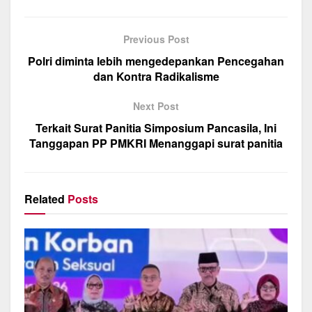
c
at
e
ail
ar
e
s
gr
e
Previous Post
b
A
a
Polri diminta lebih mengedepankan Pencegahan
o
p
m
dan Kontra Radikalisme
o
p
Next Post
k
Terkait Surat Panitia Simposium Pancasila, Ini
Tanggapan PP PMKRI Menanggapi surat panitia
Related
Posts