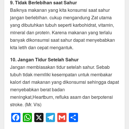
9. Tidak Berlebihan saat Sahur
Baiknya makanan yang kita konsumsi saat sahur
jangan berlebihan. cukup mengandung Zat utama
yang dibutuhkan tubuh seperti karbohidrat, vitamin,
mineral dan protein. Karena makanan yang terlalu
banyak dikonsumsi saat sahur dapat menyebabkan
kita letih dan cepat mengantuk.
10. Jangan Tidur Setelah Sahur
Jangan membiasakan tidur setelah sahur. Sebab
tubuh tidak memiliki kesempatan untuk membakar
kalori dari makanan yang dikonsumsi sehingga dapat
menyebabkan berat badan
meningkat,Heartburn, refluks asam dan berpotensi
stroke. (Mr. Vis)
F
W
X
T
G
S
a
h
el
m
h