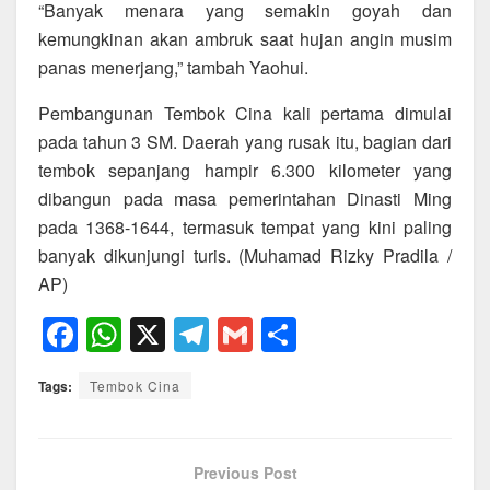
“Banyak menara yang semakin goyah dan
kemungkinan akan ambruk saat hujan angin musim
panas menerjang,” tambah Yaohui.
Pembangunan Tembok Cina kali pertama dimulai
pada tahun 3 SM. Daerah yang rusak itu, bagian dari
tembok sepanjang hampir 6.300 kilometer yang
dibangun pada masa pemerintahan Dinasti Ming
pada 1368-1644, termasuk tempat yang kini paling
banyak dikunjungi turis. (Muhamad Rizky Pradila /
AP)
F
W
X
T
G
S
a
h
el
m
h
Tags:
Tembok Cina
c
at
e
ail
ar
e
s
gr
e
b
A
a
Previous Post