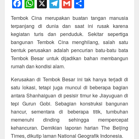
F
W
X
T
G
S
a
h
el
m
h
Tembok Cina merupakan buatan tangan manusia
c
at
e
ail
ar
terpanjang di dunia dan saat ini rusak karena
e
s
gr
e
kegiatan turis dan penduduk. Sekitar sepertiga
b
A
a
bangunan Tembok Cina menghilang, salah satu
o
p
m
bentuk perusakan adalah pencurian batu-batu bata
Tembok Besar untuk dijadikan bahan membangun
o
p
rumah dan kondisi alam.
k
Kerusakan di Tembok Besar ini tak hanya terjadi di
satu lokasi, tetapi juga muncul di beberapa bagian
antara Shanhaiguan di pesisir timur ke Jiayuguan di
tepi Gurun Gobi. Sebagian konstruksi bangunan
hancur, sementara di beberapa titik, tumbuhan
memenuhi dinding sehingga mempercepat
kehancuran. Demikian laporan harian The Beijing
Times, dikutip laman National Geografik Indonesia.