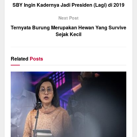
o
p
m
SBY Ingin Kadernya Jadi Presiden (Lagi) di 2019
o
p
Next Post
k
Ternyata Burung Merupakan Hewan Yang Survive
Sejak Kecil
Related
Posts