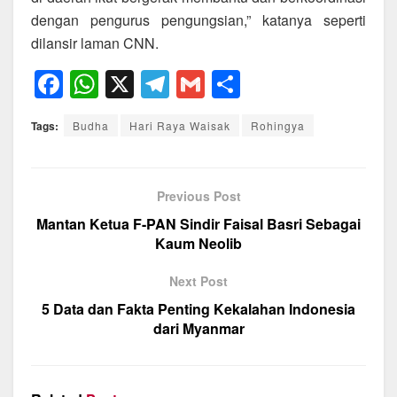
dengan pengurus pengungsian,” katanya seperti
dilansir laman CNN.
F
W
X
T
G
S
a
h
el
m
h
Tags:
Budha
Hari Raya Waisak
Rohingya
c
at
e
ail
ar
e
s
gr
e
b
A
a
Previous Post
o
p
m
Mantan Ketua F-PAN Sindir Faisal Basri Sebagai
Kaum Neolib
o
p
k
Next Post
5 Data dan Fakta Penting Kekalahan Indonesia
dari Myanmar