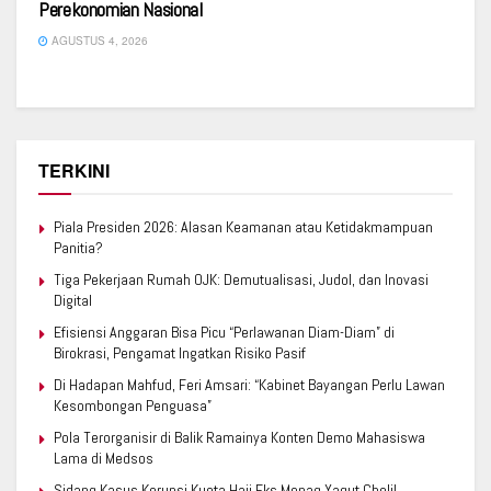
Perekonomian Nasional
AGUSTUS 4, 2026
TERKINI
Piala Presiden 2026: Alasan Keamanan atau Ketidakmampuan
Panitia?
Tiga Pekerjaan Rumah OJK: Demutualisasi, Judol, dan Inovasi
Digital
Efisiensi Anggaran Bisa Picu “Perlawanan Diam-Diam” di
Birokrasi, Pengamat Ingatkan Risiko Pasif
Di Hadapan Mahfud, Feri Amsari: “Kabinet Bayangan Perlu Lawan
Kesombongan Penguasa”
Pola Terorganisir di Balik Ramainya Konten Demo Mahasiswa
Lama di Medsos
Sidang Kasus Korupsi Kuota Haji Eks Menag Yaqut Cholil