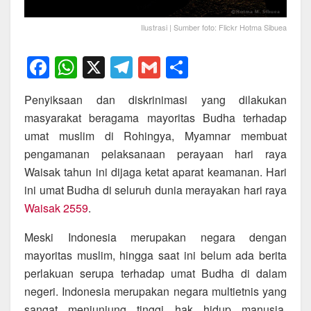
Ilustrasi | Sumber foto: Flickr Hotma Sibuea
F
W
X
T
G
S
a
h
el
m
h
Penyiksaan dan diskrinimasi yang dilakukan
c
at
e
ail
ar
masyarakat beragama mayoritas Budha terhadap
e
s
gr
e
umat muslim di Rohingya, Myamnar membuat
b
A
a
pengamanan pelaksanaan perayaan hari raya
o
p
m
Waisak tahun ini dijaga ketat aparat keamanan. Hari
ini umat Budha di seluruh dunia merayakan hari raya
o
p
Waisak 2559
.
k
Meski Indonesia merupakan negara dengan
mayoritas muslim, hingga saat ini belum ada berita
perlakuan serupa terhadap umat Budha di dalam
negeri. Indonesia merupakan negara multietnis yang
sangat menjunjung tinggi hak hidup manusia,