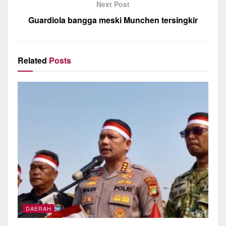
Next Post
o
p
Guardiola bangga meski Munchen tersingkir
k
Related
Posts
DAERAH