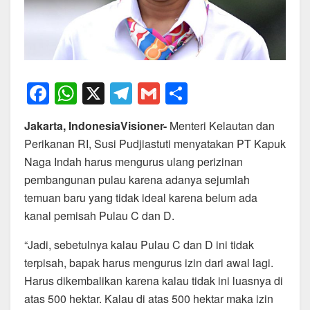
F
W
X
T
G
S
a
h
el
m
h
Jakarta, IndonesiaVisioner-
Menteri Kelautan dan
c
at
e
ail
ar
Perikanan RI, Susi Pudjiastuti menyatakan PT Kapuk
e
s
gr
e
Naga Indah harus mengurus ulang perizinan
b
A
a
pembangunan pulau karena adanya sejumlah
o
p
m
temuan baru yang tidak ideal karena belum ada
kanal pemisah Pulau C dan D.
o
p
k
“Jadi, sebetulnya kalau Pulau C dan D ini tidak
terpisah, bapak harus mengurus izin dari awal lagi.
Harus dikembalikan karena kalau tidak ini luasnya di
atas 500 hektar. Kalau di atas 500 hektar maka izin