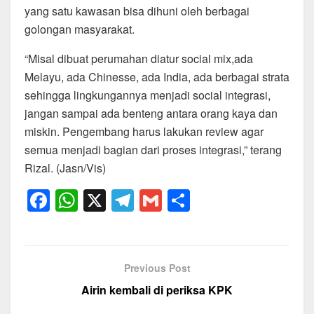
yang satu kawasan bisa dihuni oleh berbagai
golongan masyarakat.
“Misal dibuat perumahan diatur social mix,ada
Melayu, ada Chinesse, ada India, ada berbagai strata
sehingga lingkungannya menjadi social integrasi,
jangan sampai ada benteng antara orang kaya dan
miskin. Pengembang harus lakukan review agar
semua menjadi bagian dari proses integrasi,” terang
Rizal. (Jasn/Vis)
F
W
X
T
G
S
a
h
el
m
h
c
at
e
ail
ar
e
s
gr
e
Previous Post
b
A
a
Airin kembali di periksa KPK
o
p
m