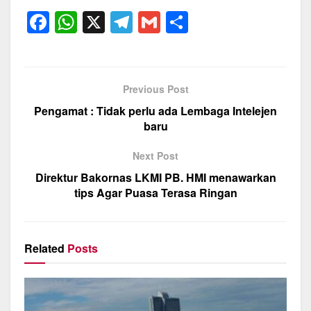
F
W
X
T
G
S
a
h
el
m
h
c
at
e
ail
ar
e
s
gr
e
Previous Post
b
A
a
Pengamat : Tidak perlu ada Lembaga Intelejen
o
p
m
baru
o
p
Next Post
k
Direktur Bakornas LKMI PB. HMI menawarkan
tips Agar Puasa Terasa Ringan
Related
Posts