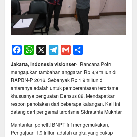
F
W
X
T
G
S
a
h
el
m
h
Jakarta, Indonesia visionser
-. Rancana Polri
c
at
e
ail
ar
mengajukan tambahan anggaran Rp 8,9 triliun di
e
s
gr
e
RAPBN-P 2016. Sebanyak Rp 1,9 triliun di
b
A
a
antaranya adalah untuk pemberantasan terorisme,
o
p
m
khususnya penguatan Densus 88. Mendapatkan
respon penolakan dari beberapa kalangan. Kali ini
o
p
datang dari pengamat terorisme Sidratahta Mukhtar.
k
Mantantan peneliti BNPT ini mengemukakan,
Pengajuan 1,9 triliun adalah angka yang cukup