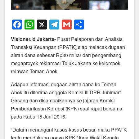
F
W
X
T
G
S
a
h
el
m
h
Visioner.id Jakarta-
Pusat Pelaporan dan Analisis
c
at
e
ail
ar
Transaksi Keuangan (PPATK) siap melacak dugaan
e
s
gr
e
aliran dana sebesar Rp30 miliar dari pengembang
b
A
a
megaproyek reklamasi Teluk Jakarta ke kelompok
o
p
m
relawan Teman Ahok.
o
p
Adapun informasi dugaan aliran dana ke Teman
k
Ahok itu diterima anggota Komisi III DPR Junimart
Girsang dan disampaikannya ke jajaran Komisi
Pemberantasan Korupsi (KPK) saat rapat bersama
pada Rabu 15 Juni 2016.
“Dalam menangani kasus-kasus besar, maka PPATK
tentu mendukung upaya KPK,” kata‎ Wakil Kepala