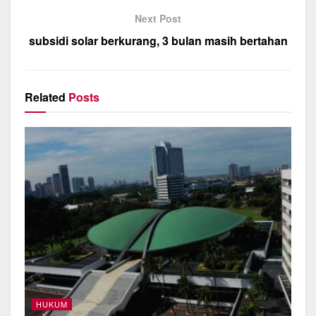
o
p
Next Post
k
subsidi solar berkurang, 3 bulan masih bertahan
Related
Posts
HUKUM