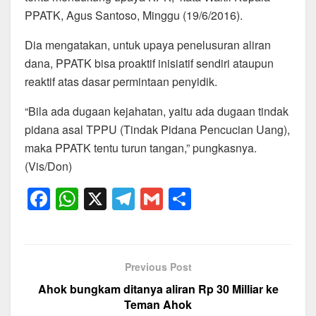
PPATK, Agus Santoso, Minggu (19/6/2016).
Dia mengatakan, untuk upaya penelusuran aliran
dana, PPATK bisa proaktif inisiatif sendiri ataupun
reaktif atas dasar ‎permintaan penyidik.
“Bila ada dugaan kejahatan, yaitu ada dugaan tindak
pidana asal TPPU (Tindak Pidana Pencucian Uang),
maka PPATK tentu turun tangan,” pungkasnya.
(Vis/Don)
F
W
X
T
G
S
a
h
el
m
h
c
at
e
ail
ar
e
s
gr
e
Previous Post
b
A
a
Ahok bungkam ditanya aliran Rp 30 Milliar ke
o
p
m
Teman Ahok